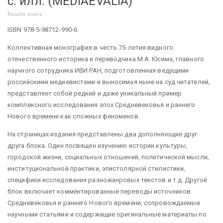
c. илл. (MEDIAEVALIA)
Вышла книга
ISBN 978-5-98712-990-6
Коллективная монография в честь 75-летия видного
отечественного историка и переводчика М.А. Юсима, главного
научного сотрудника ИВИ РАН, подготовленная ведущими
российскими медиевистами и выносимая ныне на суд читателей,
представляет собой редкий и даже уникальный пример
комплексного исследования эпох Средневековья и раннего
Нового времени как сложных феноменов.
На страницах издания представлены два дополняющие друг
друга блока. Один посвящен изучению истории культуры,
городской жизни, социальных отношений, политической мысли,
институциональной практики, эпистолярной стилистики,
специфики исследования разножанровых текстов и т.д. Другой
блок включает комментированные переводы источников
Средневековья и раннего Нового времени, сопровождаемые
научными статьями и содержащие оригинальные материалы по