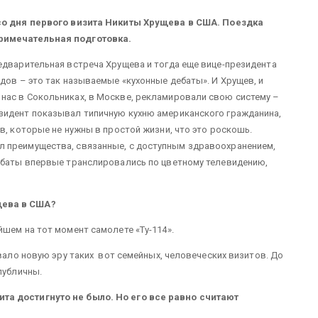
 со дня первого визита Никиты Хрущева в США. Поездка
примечательная подготовка.
едварительная встреча Хрущева и тогда еще вице-президента
дов – это так называемые «кухонные дебаты». И Хрущев, и
нас в Сокольниках, в Москве, рекламировали свою систему –
зидент показывал типичную кухню американского гражданина,
в, которые не нужны в простой жизни, что это роскошь.
л преимущества, связанные, с доступным здравоохранением,
дебаты впервые транслировались по цветному телевидению,
.
щева в США?
йшем на тот момент самолете «Ту-114».
вало новую эру таких вот семейных, человеческих визитов. До
епубличны.
та достигнуто не было. Но его все равно считают