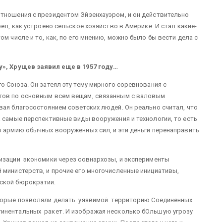
отношения с президентом Эйзенхауэром, и он действительно
ел, как устроено сельское хозяйство в Америке. И стал какие-
м числе и то, как, по его мнению, можно было бы вести дела с
у», Хрущев заявил еще в 1957 году…
о Союза. Он затеял эту тему мирного соревнования с
атов по основным всем вещам, связанным с валовым
вая благосостоянием советских людей. Он реально считал, что
а самые перспективные виды вооружения и технологии, то есть
ю армию обычных вооруженных сил, и эти деньги перенаправить
изации экономики через совнархозы, и эксперименты
 министерств, и прочие его многочисленные инициативы,
ской бюрократии.
которые позволяли делать уязвимой территорию Соединенных
тинентальных ракет. И изображая несколько бОльшую угрозу