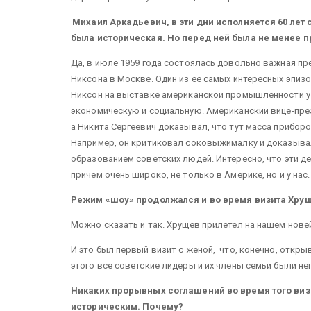
Михаил Аркадьевич, в эти дни исполняется 60 лет
была историческая. Но перед ней была не менее 
Да, в июле 1959 года состоялась довольно важная пр
Никсона в Москве. Один из ее самых интересных эпизо
Никсон на выставке американской промышленности у 
экономическую и социальную. Американский вице-пре
а Никита Сергеевич доказывал, что тут масса приборо
Например, он критиковал соковыжималку и доказыва
образованием советских людей. Интересно, что эти 
причем очень широко, не только в Америке, но и у нас
Режим «шоу» продолжался и во время визита Хру
Можно сказать и так. Хрущев прилетел на нашем нове
И это был первый визит с женой, что, конечно, откры
этого все советские лидеры и их члены семьи были н
Никаких прорывных соглашений во время того визи
историческим. Почему?