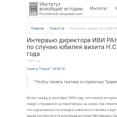
И
нститут
Главная
Новости
Интервью директора ИВИ РАН
Интервью директора ИВИ РАН
по случаю юбилея визита Н.С
года
СМИ о нас
Газета "Поиск" 18.09.19
"Чтобы понять тактику и стратегию Трампа
60 лет назад, в сентябре 1959 года, состоялся истор
лидер отправился на переговоры за океан. Как Никит
что вдохновила эта поездка советского генсека и при
директор Института всеобщей истории РАН Михаил Ли