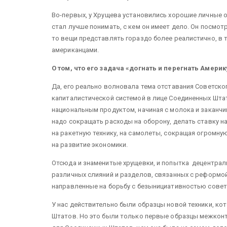
Во-первых, у Хрущева установились хорошие личные 
стал лучше понимать, с кем он имеет дело. Он посмотр
то вещи представлять гораздо более реалистично, в то
американцами.
О том, что его задача
«
догнать и перегнать Америк
Да, его реально волновала тема отставания Советског
капиталистической системой в лице Соединенных Шт
национальным продуктом, начиная с молока и заканчи
надо сокращать расходы на оборону, делать ставку н
на ракетную технику, на самолеты, сокращая огромну
на развитие экономики.
Отсюда и знаменитые хрущевки, и попытка децентрал
различных слияний и разделов, связанных с реформой
направленные на борьбу с безынициативностью совет
У нас действительно были образцы новой техники, 
Штатов. Но это были только первые образцы межкон