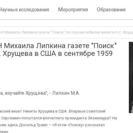
Н
М
О
аучные исследования
ероприятия
бразование
 Михаила Липкина газете "Поиск" по случаю юбилея визита Н.С. Хрущ
 Михаила Липкина газете "Поиск"
. Хрущева в США в сентябре 1959
, изучайте Хрущева", - Липкин М.А.
ический визит Никиты Хрущева в США. Впервые советский
а Сергеевич попытался впечатлить президента Эйзенхаура? На
 чем здесь Дональд Трамп – об этом «Поиску» рассказал
пкин.