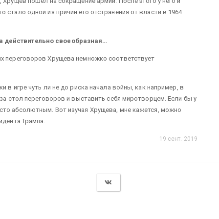
 Хрущев пошел на сокращение армии. После этого у него и
 стало одной из причин его отстранения от власти в 1964
а действительно своеобразная…
их переговоров Хрущева немножко соответствует
 в игре чуть ли не до риска начала войны, как например, в
 за стол переговоров и выставить себя миротворцем. Если бы у
сто абсолютным. Вот изучая Хрущева, мне кажется, можно
зидента Трампа.
19 сент. 2019