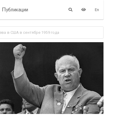
П
убликации
En
ева в США в сентябре 1959 года