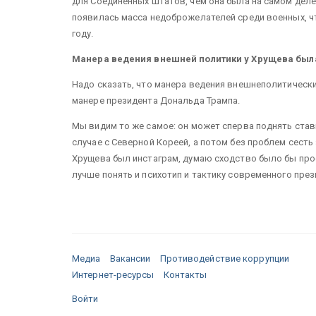
для Соединенных Штатов, чем она была на самом деле,
появилась масса недоброжелателей среди военных, что
году.
Манера ведения внешней политики у Хрущева был
Надо сказать, что манера ведения внешнеполитическ
манере президента Дональда Трампа.
Мы видим то же самое: он может сперва поднять ставки
случае с Северной Кореей, а потом без проблем сесть
Хрущева был инстаграм, думаю сходство было бы про
лучше понять и психотип и тактику современного пре
Медиа
Вакансии
Противодействие коррупции
Интернет-ресурсы
Контакты
Войти