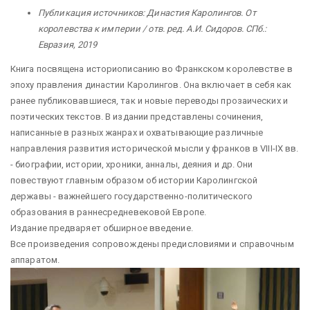
Публикация источников: Династия Каролингов. От
королевства к империи / отв. ред. А.И. Сидоров. СПб.:
Евразия, 2019
Книга посвящена историописанию во Франкском королевстве в
эпоху правления династии Каролингов. Она включает в себя как
ранее публиковавшиеся, так и новые переводы прозаических и
поэтических текстов. В издании представлены сочинения,
написанные в разных жанрах и охватывающие различные
направления развития исторической мысли у франков в VIII-IX вв.
- биографии, истории, хроники, анналы, деяния и др. Они
повествуют главным образом об истории Каролингской
державы - важнейшего государственно-политического
образования в раннесредневековой Европе.
Издание предваряет обширное введение.
Все произведения сопровождены предисловиями и справочным
аппаратом.