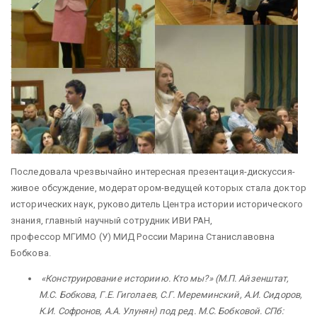
Последовала чрезвычайно интересная презентация-дискуссия-
живое обсуждение, модератором-ведущей которых стала доктор
исторических наук, руководитель Центра истории исторического
знания, главный научный сотрудник ИВИ РАН,
профессор МГИМО (У) МИД России Марина Станиславовна
Бобкова.
«Конструирование историию. Кто мы?» (М.П. Айзенштат,
М.С. Бобкова, Г.Е. Гиголаев, С.Г. Мереминский, А.И. Сидоров,
К.И. Софронов, А.А. Улунян) под ред. М.С. Бобковой. СПб: