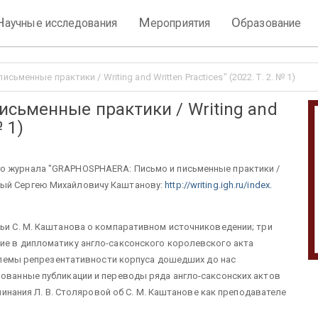
Н
М
О
аучные исследования
ероприятия
бразование
менные практики / Writing and Written Practices" (2022. Т. 2. № 1)
сьменные практики / Writing and
№ 1)
о журнала "GRAPHOSPHAERA: Письмо и письменные практики /
ященный Сергею Михайловичу Каштанову:
http://writing.igh.ru/index.
тьи С. М. Каштанова о компаративном источниковедении; три
ие в дипломатику англо-саксонского королевского акта
роблемы репрезентативности корпуса дошедших до нас
рованные публикации и переводы ряда англо-саксонских актов
оминания Л. В. Столяровой об С. М. Каштанове как преподавателе