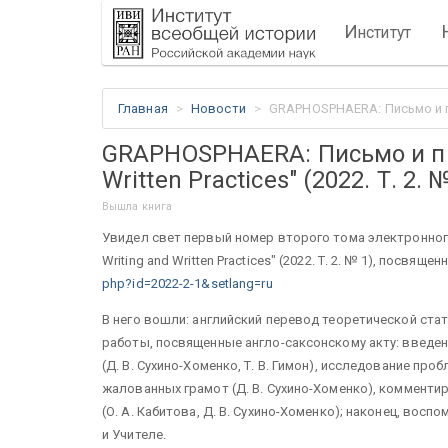
И
нститут
Главная
Новости
GRAPHOSPHAERA: Письмо и пись
GRAPHOSPHAERA: Письмо и пи
Written Practices" (2022. Т. 2. 
Вышла книга
Увидел свет первый номер второго тома электронног
Writing and Written Practices" (2022. Т. 2. № 1), посв
php?id=2022-2-1&setlang=ru
В него вошли: английский перевод теоретической ста
работы, посвященные англо-саксонскому акту: введен
(Д. В. Сухино-Хоменко, Т. В. Гимон), исследование п
жалованных грамот (Д. В. Сухино-Хоменко), комменти
(О. А. Кабитова, Д. В. Сухино-Хоменко); наконец, восп
и Учителе.