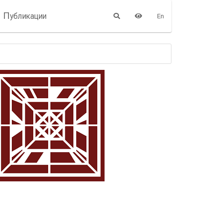
П
убликации
En