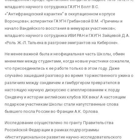
младшего научного сотрудника ГАУГН Болт В.С.
«”Антифранцузский карантин” в оккупационном корпусе
Воронцова»; аспирантки ГАУГН Грибановой В.М. «Причины и
начало Вандейского восстания в мемуарах участников»;
младшего научного сотрудника ИВИ РАН и ГАУГН Зайцевой Д.А.
«Роль Ж.-Л. Тальена в разгроме эмигрантов на Кибероне».
Не менее важной была и неофициальная часть Школы, обмен
мнениями между студентами, когда новые участники сожалели,
что присоединились к ее работе только в этом году. Даже
случайно зашедший разговор во время торжественного ужина о
различиях между сэндвичем и гамбургером превратился в
настоящую научную дискуссию с апеллированием к лорду
Сэндвичу и истории английских клубов XIX века! А настоящим
подарком участникам Школы стали напутственные слова
бывшего посла России во Франции А.К. Орлова.
Исследование осуществлено по гранту Правительства
Российской Федерации в рамках подпрограммы
«Институциональное развитие научно-исследовательского