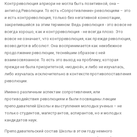
Контрреволюция априори не могла быть позитивной, она –
антипод Революции. То есть «Сопротивление» революциям – это
и есть контрреволюция, только без негативной коннотации,
закрепившейся за этим термином. Ведь революция ‑ это вовсе не
всегда хорошо, как и контрреволюция ‑ не всегда плохо. Это
вовсе не означает, что контрреволюция, как прежде революция,
возводится в абсолют. Она воспринимается как неизбежное
продолжение революции, теснейшим образом с ней
взаимосвязанное. То есть это выход на проблему, которая
прежде не была приоритетной, «модной», и либо не изучалась,
либо изучалась исключительно в контексте противопоставления
революции.
Именно различным аспектам сопротивления, или
противодействия революциям и были посвящены лекции
преподавателей Школы и выступления молодых ученых – не
только студентов, магистрантов, аспирантов, но и молодых
кандидатов наук.
Преподавательский состав Школы в этом году немного