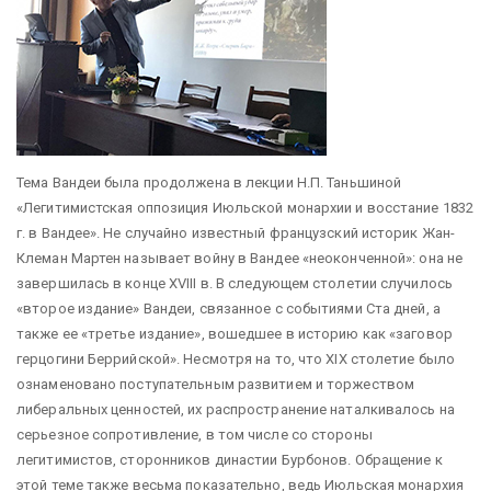
Тема Вандеи была продолжена в лекции Н.П. Таньшиной
«Легитимистская оппозиция Июльской монархии и восстание 1832
г. в Вандее». Не случайно известный французский историк Жан-
Клеман Мартен называет войну в Вандее «неоконченной»: она не
завершилась в конце XVIII в. В следующем столетии случилось
«второе издание» Вандеи, связанное с событиями Ста дней, а
также ее «третье издание», вошедшее в историю как «заговор
герцогини Беррийской». Несмотря на то, что ХIХ столетие было
ознаменовано поступательным развитием и торжеством
либеральных ценностей, их распространение наталкивалось на
серьезное сопротивление, в том числе со стороны
легитимистов, сторонников династии Бурбонов. Обращение к
этой теме также весьма показательно, ведь Июльская монархия