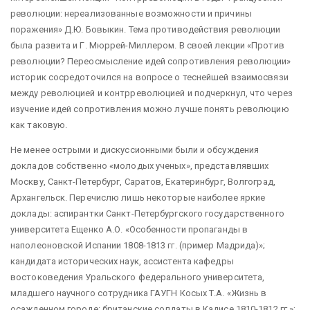
революции: нереализованные возможности и причины
поражения» Д.Ю. Бовыкин. Тема противодействия революции
была развита и Г. Мюррей-Миллером. В своей лекции «Против
революции? Переосмысление идей сопротивления революции»
историк сосредоточился на вопросе о теснейшей взаимосвязи
между революцией и контрреволюцией и подчеркнул, что через
изучение идей сопротивления можно лучше понять революцию
как таковую.
Не менее острыми и дискуссионными были и обсуждения
докладов собственно «молодых ученых», представлявших
Москву, Санкт-Петербург, Саратов, Екатеринбург, Волгоград,
Архангельск. Перечислю лишь некоторые наиболее яркие
доклады: аспирантки Санкт-Петербургского государственного
университета Ещенко А.О. «Особенности пропаганды в
наполеоновской Испании 1808-1813 гг. (пример Мадрида)»;
кандидата исторических наук, ассистента кафедры
востоковедения Уральского федерального университета,
младшего научного сотрудника ГАУГН Косых Т.А. «Жизнь в
осажденном городе: британские солдаты в Кадисе 1810-1812 гг.»;