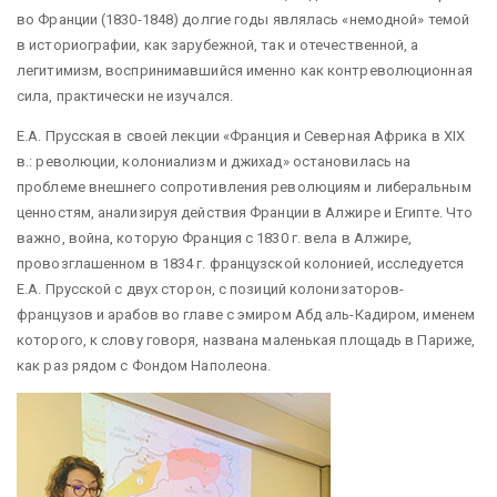
во Франции (1830-1848) долгие годы являлась «немодной» темой
в историографии, как зарубежной, так и отечественной, а
легитимизм, воспринимавшийся именно как контреволюционная
сила, практически не изучался.
Е.А. Прусская в своей лекции «Франция и Северная Африка в XIX
в.: революции, колониализм и джихад» остановилась на
проблеме внешнего сопротивления революциям и либеральным
ценностям, анализируя действия Франции в Алжире и Египте. Что
важно, война, которую Франция с 1830 г. вела в Алжире,
провозглашенном в 1834 г. французской колонией, исследуется
Е.А. Прусской с двух сторон, с позиций колонизаторов-
французов и арабов во главе с эмиром Абд аль-Кадиром, именем
которого, к слову говоря, названа маленькая площадь в Париже,
как раз рядом с Фондом Наполеона.