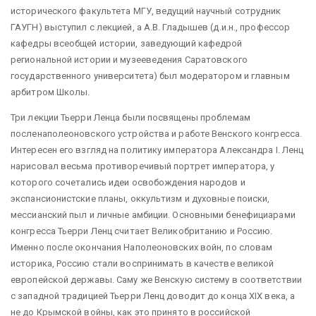
исторического факультета МГУ, ведущий научный сотрудник
ГАУГН) выступил с лекцией, а А.В. Гладышев (д.и.н., профессор
кафедры всеобщей истории, заведующий кафедрой
региональной истории и музееведения Саратовского
государственного университета) был модератором и главным
арбитром Школы.
Три лекции Тьерри Ленца были посвящены проблемам
посленаполеоновского устройства и работе Венского конгресса.
Интересен его взгляд на политику императора Александра I. Ленц
нарисовал весьма противоречивый портрет императора, у
которого сочетались идеи освобождения народов и
экспансионистские планы, оккультизм и духовные поиски,
мессианский пыл и личные амбиции. Основными бенефициарами
конгресса Тьерри Ленц считает Великобританию и Россию.
Именно после окончания Наполеоновских войн, по словам
историка, Россию стали воспринимать в качестве великой
европейской державы. Саму же Венскую систему в соответствии
с западной традицией Тьерри Ленц доводит до конца XIX века, а
не до Крымской войны, как это принято в российской