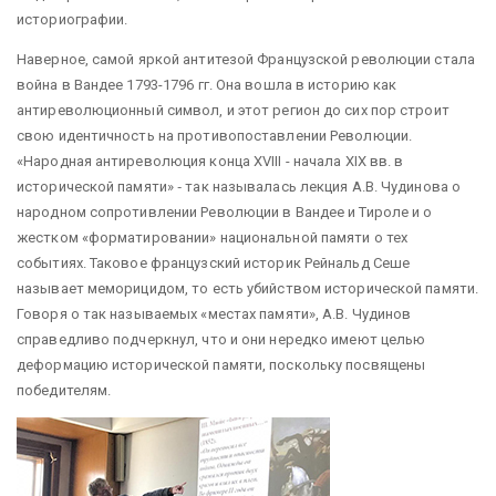
историографии.
Наверное, самой яркой антитезой Французской революции стала
война в Вандее 1793-1796 гг. Она вошла в историю как
антиреволюционный символ, и этот регион до сих пор строит
свою идентичность на противопоставлении Революции.
«Народная антиреволюция конца XVIII - начала XIX вв. в
исторической памяти» ‑ так называлась лекция А.В. Чудинова о
народном сопротивлении Революции в Вандее и Тироле и о
жестком «форматировании» национальной памяти о тех
событиях. Таковое французский историк Рейнальд Сеше
называет меморицидом, то есть убийством исторической памяти.
Говоря о так называемых «местах памяти», А.В. Чудинов
справедливо подчеркнул, что и они нередко имеют целью
деформацию исторической памяти, поскольку посвящены
победителям.