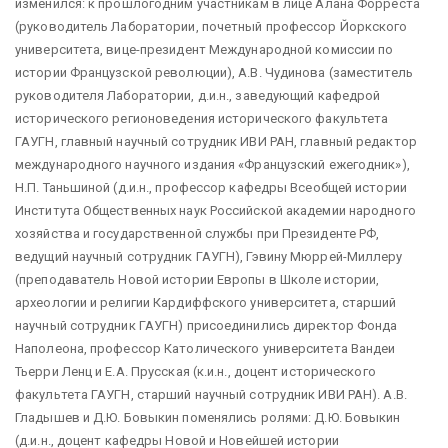
изменился: к прошлогодним участникам в лице Алана Форреста
(руководитель Лаборатории, почетный профессор Йоркского
университета, вице-президент Международной комиссии по
истории Французской революции), А.В. Чудинова (заместитель
руководителя Лаборатории, д.и.н., заведующий кафедрой
исторического регионоведения исторического факультета
ГАУГН, главный научный сотрудник ИВИ РАН, главный редактор
международного научного издания «Французский ежегодник»),
Н.П. Таньшиной (д.и.н., профессор кафедры Всеобщей истории
Института Общественных наук Российской академии народного
хозяйства и государственной службы при Президенте РФ,
ведущий научный сотрудник ГАУГН), Гэвину Мюррей-Миллеру
(преподаватель Новой истории Европы в Школе истории,
археологии и религии Кардиффского университета, старший
научный сотрудник ГАУГН) присоединились директор Фонда
Наполеона, профессор Католического университета Вандеи
Тьерри Ленц и Е.А. Прусская (к.и.н., доцент исторического
факультета ГАУГН, старший научный сотрудник ИВИ РАН). А.В.
Гладышев и Д.Ю. Бовыкин поменялись ролями: Д.Ю. Бовыкин
(д.и.н., доцент кафедры Новой и Новейшей истории