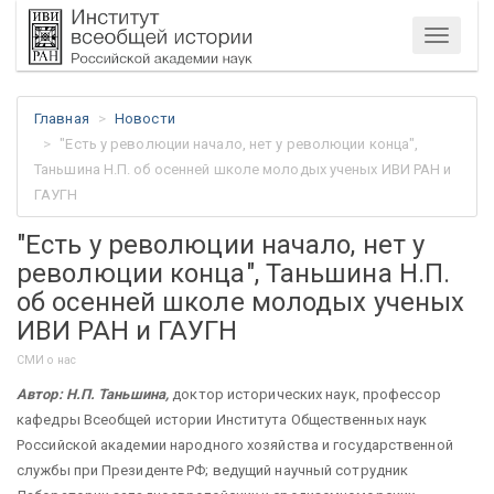
Меню
Главная
Новости
"Есть у революции начало, нет у революции конца",
Таньшина Н.П. об осенней школе молодых ученых ИВИ РАН и
ГАУГН
"Есть у революции начало, нет у
революции конца", Таньшина Н.П.
об осенней школе молодых ученых
ИВИ РАН и ГАУГН
СМИ о нас
Автор: Н.П. Таньшина,
доктор исторических наук, профессор
кафедры Всеобщей истории Института Общественных наук
Российской академии народного хозяйства и государственной
службы при Президенте РФ; ведущий научный сотрудник