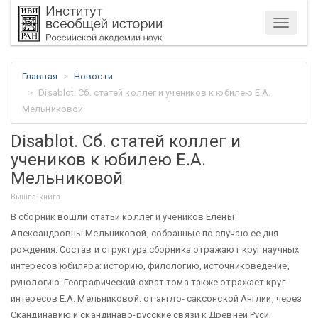
Меню
Главная
Новости
Disablot. Сб. статей коллег и учеников к юбилею Е.А.
Мельниковой
Disablot. Сб. статей коллег и
учеников к юбилею Е.А.
Мельниковой
Вышла книга
В сборник вошли статьи коллег и учеников Елены
Александровны Мельниковой, собранные по случаю ее дня
рождения. Состав и структура сборника отражают круг научных
интересов юбиляра: историю, филологию, источниковедение,
рунологию. Географический охват тома также отражает круг
интересов Е.А. Мельниковой: от англо- саксонской Англии, через
Скандинавию и скандинаво-русские связи к Древней Руси,