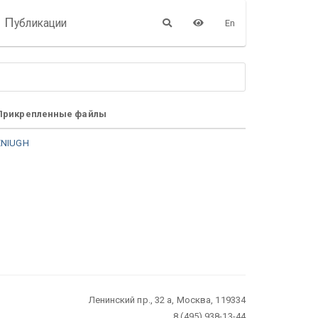
П
убликации
En
Прикрепленные файлы
ENIUGH
Ленинский пр., 32 а, Москва, 119334
8 (495) 938-13-44