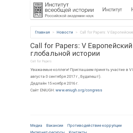
И
нститут
Главная
Новости
Call for Papers: V Европейс
Call for Papers: V Европейски
глобальной истории
Call for Papers
Уважаемые коллеги! Приглашаем принять участие в V 
августа-3 сентября 2017 г., Будапешт).
Дедлайн 15 ноября 2016 г.
Сайт ENIUGH:
www.eniugh.org/congress
Медиа
Вакансии
Противодействие коррупции
Интернет-ресурсы
Контакты