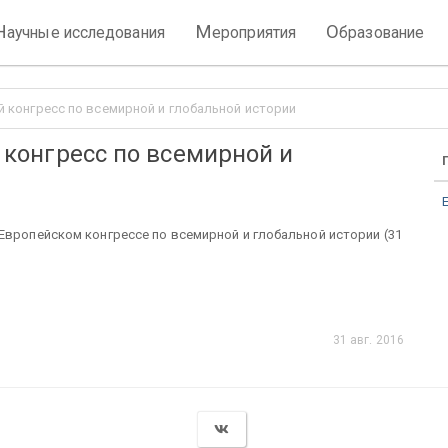
Н
М
О
аучные исследования
ероприятия
бразование
кий конгресс по всемирной и глобальной истории
й конгресс по всемирной и
Европейском конгрессе по всемирной и глобальной истории (31
31 авг. 2016