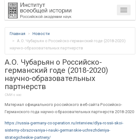
Меню
Главная
Новости
А.О. Чубарьян о Российско-германский годе (2018-2020)
научно-образовательных партнерств
А.О. Чубарьян о Российско-
германский годе (2018-2020)
научно-образовательных
партнерств
СМИ о нас
Материал официального российского веб-сайта Российско-
Германского года научно-образовательных партнерств 2018-2020
https://russia-germany-cooperation.ru/interview/dlya-rossii-skoi-
sistemy-obrazovaniya-i-nauki-germanskie-uchrezhdeniya-
strategicheskie-partnery/