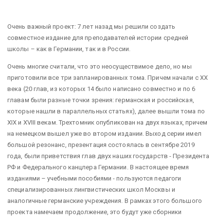
Очень важный проект: 7 лет назад мы решили создать
совместное издание для преподавателей истории средней
школы – как в Германии, так и в России.
Очень многие считали, что это неосуществимое дело, но мы
приготовили все три запланированных тома. Причем начали с ХХ
века (20 глав, из которых 14 было написано совместно и по 6
главам были разные точки зрения: германская и российская,
которые нашли в параллельных статьях), далее вышли тома по
ХIХ и XVIII векам. Трехтомник опубликован на двух языках, причем
на немецком вышел уже во втором издании. Выход серии имел
большой резонанс, презентация состоялась в сентябре 2019
года, были приветствия глав двух наших государств - Президента
РФ и Федерального канцлера Германии. В настоящее время
изданиями – учебными пособиями - пользуются педагоги
специализированных лингвистических школ Москвы и
аналогичные германские учреждения. В рамках этого большого
проекта намечаем продолжение, это будут уже сборники