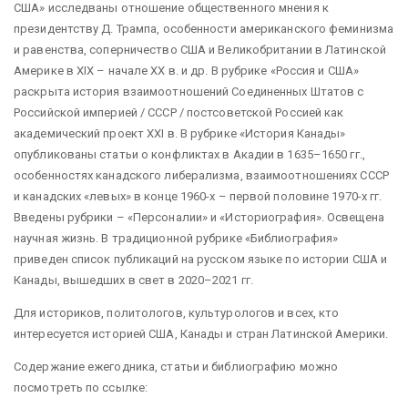
США» исследваны отношение общественного мнения к
президентству Д. Трампа, особенности американского феминизма
и равенства, соперничество США и Великобритании в Латинской
Америке в XIX – начале XX в. и др. В рубрике «Россия и США»
раскрыта история взаимоотношений Соединенных Штатов с
Российской империей / CCCP / постсоветской Россией как
академический проект XXI в. В рубрике «История Канады»
опубликованы статьи о конфликтах в Акадии в 1635–1650 гг.,
особенностях канадского либерализма, взаимоотношениях СССР
и канадских «левых» в конце 1960-х – первой половине 1970-х гг.
Введены рубрики – «Персоналии» и «Историография». Освещена
научная жизнь. В традиционной рубрике «Библиография»
приведен список публикаций на русском языке по истории США и
Канады, вышедших в свет в 2020–2021 гг.
Для историков, политологов, культурологов и всех, кто
интересуется историей США, Канады и стран Латинской Америки.
Содержание ежегодника, статьи и библиографию можно
посмотреть по ссылке: