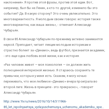
наклонения». Я против этой фразы, против этой идеи. Вот,
например, был бы не Ленин, а кто-то другой, изменило бы это
события? Да. В какую сторону? Это очень увлекательно. Это
многовариантность. Я молодым своим говорю: история также
многовариантна, как ваша жизнь», - отмечает Александр
Чубарьян.
В свои 85 Александр Чубарьян по-прежнему активно занимается
наукой. Преподает, читает лекции молодым историкам и
страстно болеет за «Динамо», ведь футбол, признается академик,
- это еще одна любовь всей жизни, как и история.
«Раз человек живет — моя психология — он должен жить
полноценной интересной жизнью. Я стараюсь сохранять те
привычки, которые у меня есть. Скажем, я могу ночью
переживать, что мое любимое «Динамо» вчера проиграла во
второй лиге. Жизнь в принципе - это прекрасно», - говорит
Александр Чубарьян.
http://www.1tv.ru/news/2016/10/14/311966-
85_let_ispolnyaetsya_vydayuschemusya_uchenomu_akademiku_spe...