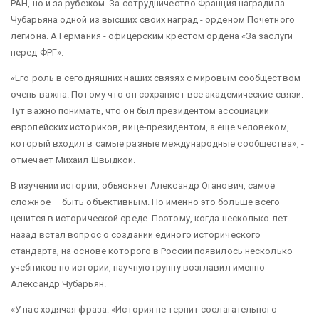
РАН, но и за рубежом. За сотрудничество Франция наградила
Чубарьяна одной из высших своих наград - орденом Почетного
легиона. А Германия - офицерским крестом ордена «За заслуги
перед ФРГ».
«Его роль в сегодняшних наших связях с мировым сообществом
очень важна. Потому что он сохраняет все академические связи.
Тут важно понимать, что он был президентом ассоциации
европейских историков, вице-президентом, а еще человеком,
который входил в самые разные международные сообщества», -
отмечает Михаил Швыдкой.
В изучении истории, объясняет Александр Оганович, самое
сложное — быть объективным. Но именно это больше всего
ценится в исторической среде. Поэтому, когда несколько лет
назад встал вопрос о создании единого исторического
стандарта, на основе которого в России появилось несколько
учебников по истории, научную группу возглавил именно
Александр Чубарьян.
«У нас ходячая фраза: «История не терпит сослагательного