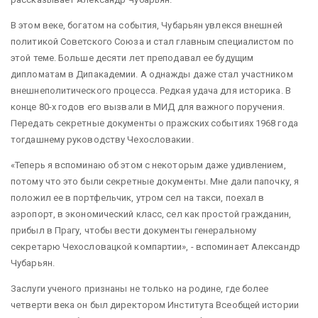
В этом веке, богатом на события, Чубарьян увлекся внешней
политикой Советского Союза и стал главным специалистом по
этой теме. Больше десяти лет преподавал ее будущим
дипломатам в Дипакадемии. А однажды даже стал участником
внешнеполитического процесса. Редкая удача для историка. В
конце 80-х годов его вызвали в МИД для важного поручения.
Передать секретные документы о пражских событиях 1968 года
тогдашнему руководству Чехословакии.
«Теперь я вспоминаю об этом с некоторым даже удивлением,
потому что это были секретные документы. Мне дали папочку, я
положил ее в портфельчик, утром сел на такси, поехал в
аэропорт, в экономический класс, сел как простой гражданин,
прибыл в Прагу, чтобы вести документы генеральному
секретарю Чехословацкой компартии», - вспоминает Александр
Чубарьян.
Заслуги ученого признаны не только на родине, где более
четверти века он был директором Института Всеобщей истории