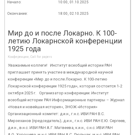
Начало:
10:00, 01.10.2025
Окончание:
18:00, 02.10.2025
Мир до и после Локарно. К 100-
летию Локарнской конференции
1925 года
Конференции, Call for papers
Уважаемые коллеги! Институт всеобщей истории РАН
приглашает принять участие в международной научной
конференции «Мир до и после Локарно. К 100-летию
Локарнской конференции 1925 года», которая состоится 1-2
октября 2025 г. Организатор конференции: Институт
всеобщей истории РАН Информационные партнеры – Журнал
«Новая и новейшая история», ЭНОЖ «История»
Организационный комитет: д.и.н., г.н.с. ИВИ РАН В.С.
Мирзеханов (председатель); д.и.н., г.н.с. ИВИ РАН Е.Ю. Сергеев,
д.и.н., в.н.с. ИВИ РАН А.Г. Матвеева, к.и.н., с.н.с. ИВИ РАН
А.О. Хорошева, м.н.с. ИВИ РАН А.С. Люльчак, м.н.с. ИВИ РАН