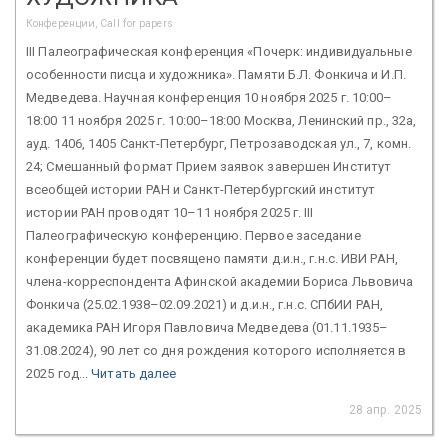
Конференции, Call for papers
III Палеографическая конференция «Почерк: индивидуальные
особенности писца и художника». Памяти Б.Л. Фонкича и И.П.
Медведева. Научная конференция 10 ноября 2025 г. 10:00–
18:00 11 ноября 2025 г. 10:00–18:00 Москва, Ленинский пр., 32а,
ауд. 1406, 1405 Санкт-Петербург, Петрозаводская ул., 7, комн.
24; Смешанный формат Прием заявок завершен Институт
всеобщей истории РАН и Санкт-Петербургский институт
истории РАН проводят 10–11 ноября 2025 г. III
Палеографическую конференцию. Первое заседание
конференции будет посвящено памяти д.и.н., г.н.с. ИВИ РАН,
члена-корреспондента Афинской академии Бориса Львовича
Фонкича (25.02.1938–02.09.2021) и д.и.н., г.н.с. СПбИИ РАН,
академика РАН Игоря Павловича Медведева (01.11.1935–
31.08.2024), 90 лет со дня рождения которого исполняется в
2025 год...
Читать далее
28 апр. 2025