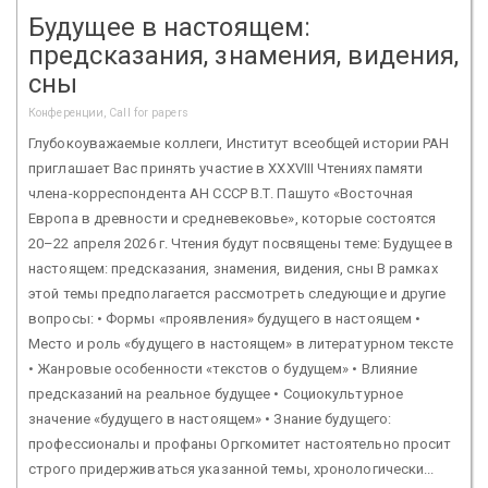
Будущее в настоящем:
предсказания, знамения, видения,
сны
Конференции, Call for papers
Глубокоуважаемые коллеги, Институт всеобщей истории РАН
приглашает Вас принять участие в XXХVIII Чтениях памяти
члена-корреспондента АН СССР В.Т. Пашуто «Восточная
Европа в древности и средневековье», которые состоятся
20–22 апреля 2026 г. Чтения будут посвящены теме: Будущее в
настоящем: предсказания, знамения, видения, сны В рамках
этой темы предполагается рассмотреть следующие и другие
вопросы: • Формы «проявления» будущего в настоящем •
Место и роль «будущего в настоящем» в литературном тексте
• Жанровые особенности «текстов о будущем» • Влияние
предсказаний на реальное будущее • Социокультурное
значение «будущего в настоящем» • Знание будущего:
профессионалы и профаны Оргкомитет настоятельно просит
строго придерживаться указанной темы, хронологически...