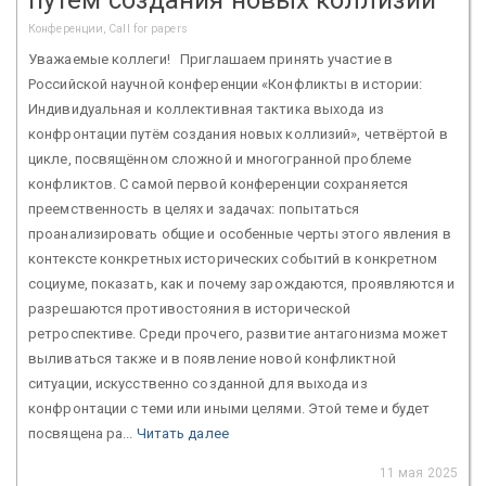
Конференции, Call for papers
Уважаемые коллеги! Приглашаем принять участие в
Российской научной конференции «Конфликты в истории:
Индивидуальная и коллективная тактика выхода из
конфронтации путём создания новых коллизий», четвёртой в
цикле, посвящённом сложной и многогранной проблеме
конфликтов. С самой первой конференции сохраняется
преемственность в целях и задачах: попытаться
проанализировать общие и особенные черты этого явления в
контексте конкретных исторических событий в конкретном
социуме, показать, как и почему зарождаются, проявляются и
разрешаются противостояния в исторической
ретроспективе. Среди прочего, развитие антагонизма может
выливаться также и в появление новой конфликтной
ситуации, искусственно созданной для выхода из
конфронтации с теми или иными целями. Этой теме и будет
посвящена ра...
Читать далее
11 мая 2025