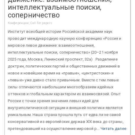
интеллектуальные поиски,
соперничество
Конференции, Call for papers
Институт всеобщей истории Российской академии наук
проводит международную научную конференцию «Россия и
мировое левое движение: взаимоотношения,
интеллектуальные поиски, соперничество» (20–21 ноября
2025 года, Москва, Ленинский проспект, 32а) Разделение
доктрин, политических партий и общественных движений в
новое и новейшее время на «правые», «центристские» и
«левые» уже давно стало привычным. Вместе с тем левые
силы отличаются наибольшим многообразием идейных
оттенков и глобальным характером их взаимосвязей. Опыт
России с точки зрения значения левых идей для
внутриполитической ситуации и внешней политики является
уникальным. Наша страна прошла путь от едва ли не самой
консервативной из европейских держав XIX века до страны,
претендовавшей на осуществление мировой р...
Читать далее