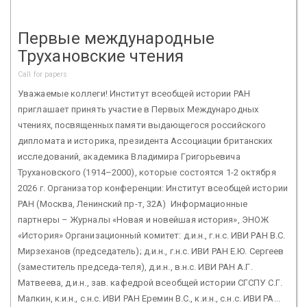
Первые международные
Трухановские чтения
Call for papers
Уважаемые коллеги! Институт всеобщей истории РАН
приглашает принять участие в Первых Международных
чтениях, посвященных памяти выдающегося российского
дипломата и историка, президента Ассоциации британских
исследований, академика Владимира Григорьевича
Трухановского (1914–2000), которые состоятся 1-2 октября
2026 г. Организатор конференции: Институт всеобщей истории
РАН (Москва, Ленинский пр-т, 32А) Информационные
партнеры – Журналы «Новая и новейшая история», ЭНОЖ
«История» Организационный комитет: д.и.н., г.н.с. ИВИ РАН В.С.
Мирзеханов (председатель); д.и.н., г.н.с. ИВИ РАН Е.Ю. Сергеев
(заместитель председа-теля), д.и.н., в.н.с. ИВИ РАН А.Г.
Матвеева, д.и.н., зав. кафедрой всеобщей истории СГСПУ С.Г.
Малкин, к.и.н., с.н.с. ИВИ РАН Еремин В.С., к.и.н., с.н.с. ИВИ РА...