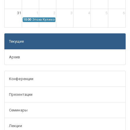
31
1
2
3
4
5
6
10:00
Эпоха Куликовской битвы: Проблемы источниковедения
Текущие
Архив
Конференции
Презентации
Семинары
Лекции