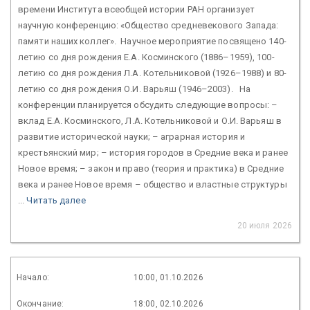
времени Института всеобщей истории РАН организует
научную конференцию: «Общество средневекового Запада:
памяти наших коллег». Научное мероприятие посвящено 140-
летию со дня рождения Е.А. Косминского (1886–1959), 100-
летию со дня рождения Л.А. Котельниковой (1926–1988) и 80-
летию со дня рождения О.И. Варьяш (1946–2003). На
конференции планируется обсудить следующие вопросы: –
вклад Е.А. Косминского, Л.А. Котельниковой и О.И. Варьяш в
развитие исторической науки; – аграрная история и
крестьянский мир; – история городов в Средние века и ранее
Новое время; – закон и право (теория и практика) в Средние
века и ранее Новое время – общество и властные структуры
...
Читать далее
20 июля 2026
Начало:
10:00, 01.10.2026
Окончание:
18:00, 02.10.2026