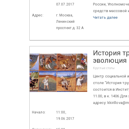
России, Уполномоч
07.07.2017
средств массовой и
Адрес:
г. Москва,
Читать далее
Ленинский
проспект д. 32 А
История т
эволюция 
Круглые столы
Центр социальной и
столе "История тр
состоится в Институ
11.00, в к. 1406.Дл
адресу: kkirillova@m
Начало:
11:00,
19.06.2017