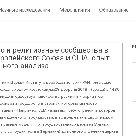
Н
М
О
аучные исследования
ероприятия
бразование
а
во и религиозные сообщества в
вропейского Союза и США: опыт
ьного анализа
игии и Церкви Института всеобщей истории РАНПриглашает
еждународном коллоквиуме28 февраля 2018 г. (среда) в 14.30
ий день существует множество различных вариантов
рквей и государств в странах, которые мы часто
падные». Например, США называют себя страной, в которой
 отделены от государства, в то время как в Европейском
 разные модели – от государственных церквей (Англия,
ого сотрудничества (Германия) до полного отделения церкви