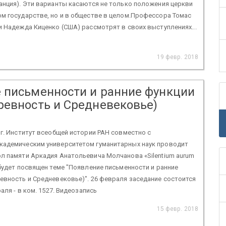
анция). Эти варианты касаются не только положения церкви
м государстве, но и в обществе в целом.Профессора Томас
и Надежда Киценко (США) рассмотрят в своих выступлениях...
19 февр. 2018
 письменности и ранние функции
ревность и Средневековье)
 г. Институт всеобщей истории РАН совместно с
кадемическим университетом гуманитарных наук проводит
л памяти Аркадия Анатольевича Молчанова «Silentium aurum
 будет посвящен теме "Появление письменности и ранние
евность и Средневековье)". 26 февраля заседание состоится
раля - в ком. 1527. Видеозапись
15 февр. 2018