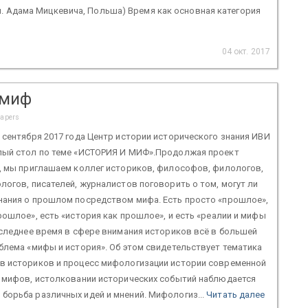
м. Адама Мицкевича, Польша) Время как основная категория
04 окт. 2017
 миф
papers
 сентября 2017 года Центр истории исторического знания ИВИ
лый стол по теме «ИСТОРИЯ И МИФ».Продолжая проект
», мы приглашаем коллег историков, философов, филологов,
логов, писателей, журналистов поговорить о том, могут ли
нания о прошлом посредством мифа. Есть просто «прошлое»,
рошлое», есть «история как прошлое», и есть «реалии и мифы
оследнее время в сфере внимания историков всё в большей
блема «мифы и история». Об этом свидетельствует тематика
в историков и процесс мифологизации истории современной
и мифов, истолковании исторических событий наблюдается
борьба различных идей и мнений. Мифологиз...
Читать далее