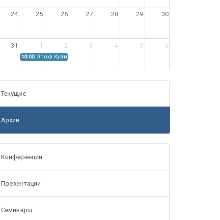
24
25
26
27
28
29
30
31
1
2
3
4
5
6
10:00
Эпоха Куликовской битвы: Проблемы источниковедения
Текущие
Архив
Конференции
Презентации
Семинары