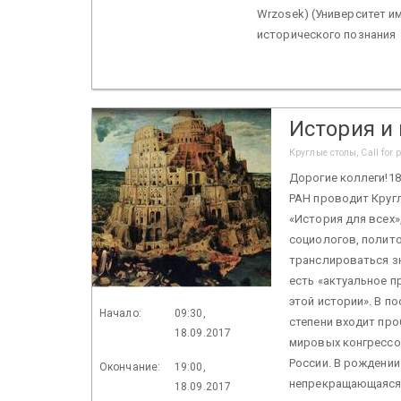
Wrzosek) (Университет и
исторического познания
История и
Круглые столы, Call for 
Дорогие коллеги!18
РАН проводит Круг
«История для всех
социологов, полито
транслироваться з
есть «актуальное п
этой истории». В п
Начало:
09:30,
степени входит про
18.09.2017
мировых конгрессо
России. В рождени
Окончание:
19:00,
непрекращающаяся 
18.09.2017