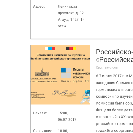
Адрес:
Ленинский
проспект, д. 32
А. ауд. 1427, 14
этаж
Российско
«Российск
Круглые столы
6-7 июля 2017 г. в
заседания Совмест
германских отноше
комиссии по изуче
Комиссии была созд
ФРГ для более дета
Начало:
15:00,
отношений в ХХ ве
06.07.2017
российско-германс
года».Его соорган
Окончание:
10:00,