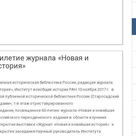
илетие журнала «Новая и
стория»
ичная историческая библиотека России, редакция журнала
ория», Институт всеобщей истории РАН 10 ноября 2017 г. в
ной публичной исторической библиотеке России (Старосадский
сводами», 1-й этаж отреставрированного
седание, посвященное 60-летию журнала «Новая и новейшая
оссийского периодического издания в области изучения
ткрытие выставки «Журнал «Новая и новейшая история»: к
ткрытие заседания:Научный руководитель Института