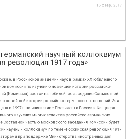
15 февр. 2017
-германский научный коллоквиум
ая революция 1917 года»
 Москве, в Российской академии наук в рамках XХ юбилейного
ной комиссии по изучению новейшей истории российско-
ний (Комиссия) состоится юбилейное заседание Совместной
нию новейшей истории российско-германских отношений. Эта
ана в 1997 г. по инициативе Президента России и Канцлера
льного изучения многих аспектов российско-германских
ке.Составной частью московского заседания Комиссии будет
кий научный коллоквиум по теме «Российская революция 1917
изаторами при поддержке Министерства иностранных дел