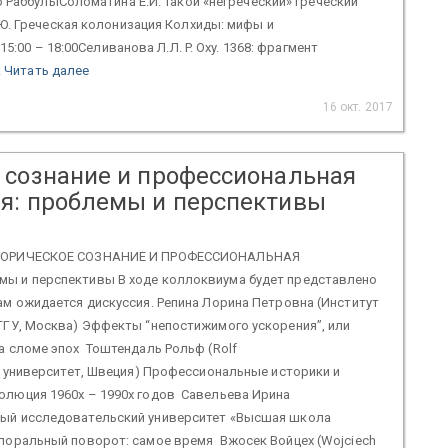
 РаббулыСоломатина Е.И. Такой «негреческий» греческий
Ю. Греческая колонизация Колхиды: мифы и
15:00 – 18:00Селиванова Л.Л. P. Oxy. 1368: фрагмент
.
Читать далее
16 окт. 2017
 сознание и профессиональная
я: проблемы и перспективы
СТОРИЧЕСКОЕ СОЗНАНИЕ И ПРОФЕССИОНАЛЬНАЯ
ы и перспективы В ходе коллоквиума будет представлено
ам ожидается дискуссия. Репина Лорина Петровна (Институт
ГГУ, Москва) Эффекты “непостижимого ускорения”, или
а сломе эпох Тоштендаль Рольф (Rolf
ий университет, Швеция) Профессиональные историки и
олюция 1960х – 1990х годов Савельева Ирина
ый исследовательский университет «Высшая школа
поральный поворот: самое время Вжосек Войцех (Wojciech