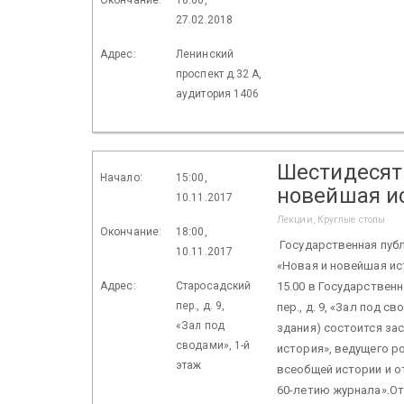
27.02.2018
Адрес:
Ленинский
проспект д.32 А,
аудитория 1406
Шестидесят
Начало:
15:00,
новейшая и
10.11.2017
Лекции, Круглые столы
Окончание:
18:00,
Государственная публ
10.11.2017
«Новая и новейшая ист
Адрес:
Старосадский
15.00 в Государствен
пер., д. 9,
пер., д. 9, «Зал под 
«Зал под
здания) состоится за
сводами», 1-й
история», ведущего р
этаж
всеобщей истории и о
60-летию журнала».О