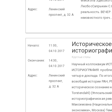
епископа Эдесского
ЛесбосСапрыкин С.
Адрес:
Ленинский
реальность. ВЕЧЕР. 
проспект, д. 32 А
неизвестного греч..
Историческое
Начало:
11:00,
историографи
04.10.2017
Круглые столы
Окончание:
14:30,
Научный коллоквиум И
04.10.2017
ИСТОРИОГРАФИЯ: проблем
Адрес:
Ленинский
четыре доклада. По итог
проспект,
всеобщей истории РАН, Р
д. 32 А
историческое сознание н
Torstendahl) (Уппсальск
историографическая рев
Максимовна (Национальн
экономики», Москва) Тем