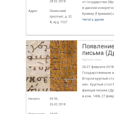
28.02.2018
от государства (Фр
в данном конкретно
Адрес:
Ленинский
Бремер (Германия) 
проспект, д. 32
Читать далее
А, ауд. 1527
Появление
письма (Д
Круглые столы
26-27 февраля 2018
Государственным а
Второй круглый сто
est». Круглый стол
функции письма (Др
в ком. 1406, 27 фев
Начало:
09:30,
26.02.2018
Окончание:
18:00,