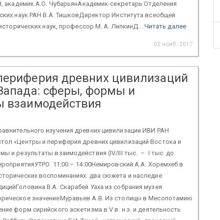
, академик А.О. ЧубарьянАкадемик-секретарь Отделения
ких наук РАН В.А. ТишковДиректор Института всеобщей
сторических наук, профессор М. А. ЛипкинД...
Читать далее
02 нояб. 2017
периферия древних цивилизаций
 Запада: сферы, формы и
ы взаимодействия
равнительного изучения древних цивилизации ИВИ РАН
стол «Центры и периферия древних цивилизаций Востока и
ы и результаты взаимодействия (IV/III тыс. – I тыс. до
мероприятияУТРО. 11:00 – 14:00Немировский А.А. Хоремхеб в
сторических воспоминаниях: два сюжета и наследие
ицийГоловина В.А. Скарабей Уаха из собрания музея
орическое значениеМуравьев А.В. Из столицы в Месопотамию
ение форм сирийского аскетизма в V в. н.э. и деятельность