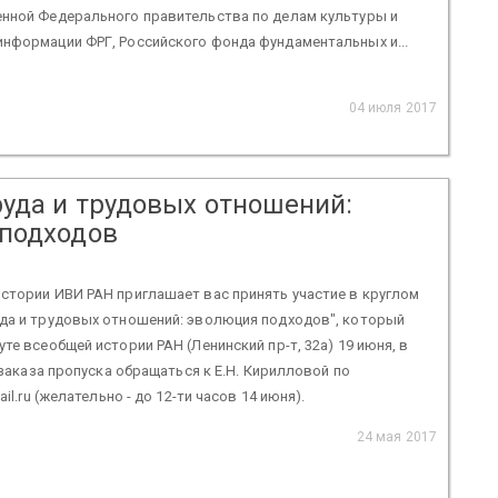
енной Федерального правительства по делам культуры и
нформации ФРГ, Российского фонда фундаментальных и...
04 июля 2017
руда и трудовых отношений:
подходов
стории ИВИ РАН приглашает вас принять участие в круглом
уда и трудовых отношений: эволюция подходов", который
те всеобщей истории РАН (Ленинский пр-т, 32а) 19 июня, в
я заказа пропуска обращаться к Е.Н. Кирилловой по
ail.ru (желательно - до 12-ти часов 14 июня).
24 мая 2017