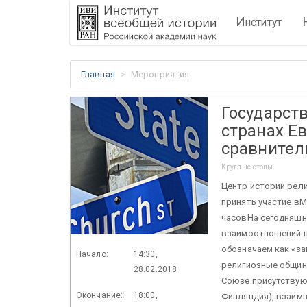
И
нститут
Главная
Мероприятия
Государст
странах Е
сравнител
Круглые столы
Центр истории рел
принять участие вМ
часовНа сегодняшн
взаимоотношений це
обозначаем как «за
Начало:
14:30,
религиозные общины
28.02.2018
Союзе присутствуют
Окончание:
18:00,
Финляндия), взаимн