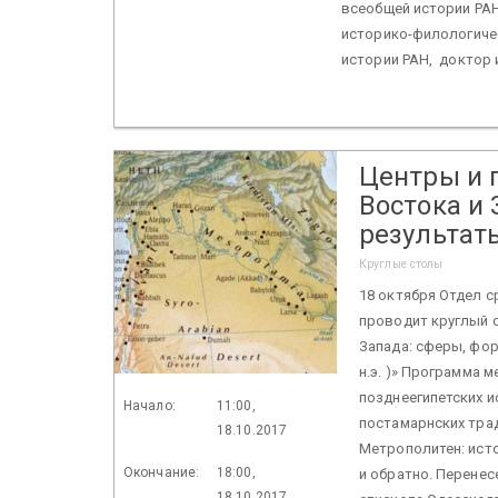
всеобщей истории РАН
историко-филологичес
истории РАН, доктор и
Центры и 
Востока и
результат
Круглые столы
18 октября Отдел с
проводит круглый 
Запада: сферы, форм
н.э. )» Программа 
позднеегипетских и
Начало:
11:00,
постамарнских трад
18.10.2017
Метрополитен: ист
Окончание:
18:00,
и обратно. Перенес
18.10.2017