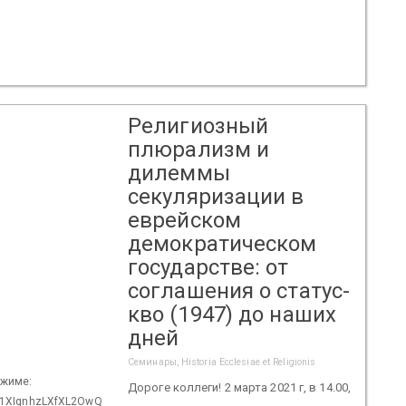
Религиозный
плюрализм и
дилеммы
секуляризации в
еврейском
демократическом
государстве: от
соглашения о статус-
кво (1947) до наших
дней
Семинары, Historia Ecclesiae et Religionis
ежиме:
Дороге коллеги! 2 марта 2021 г, в 14.00,
tn1XIqnhzLXfXL2OwQ