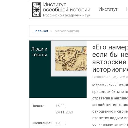
И
нститут
Главная
Мероприятия
«Его наме
если бы н
авторские
историопис
Семинары, "Люди и тек
Мереминский Станис
пришлось бы мне по
стратегии в англий
английские историк
Начало:
16:00,
отношению к своим
24.11.2021
столетия подъем ис
Окончание:
19:00,
сочинениям античн