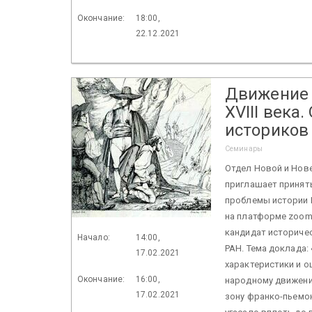
Окончание:
18:00,
22.12.2021
Движение 
XVIII века
историков
Семинары
Отдел Новой и Нове
приглашает принять
проблемы истории Н
на платформе zoom
кандидат историчес
Начало:
14:00,
РАН. Тема доклада:
17.02.2021
характеристики и 
Окончание:
16:00,
народному движени
17.02.2021
зону франко-пьемо