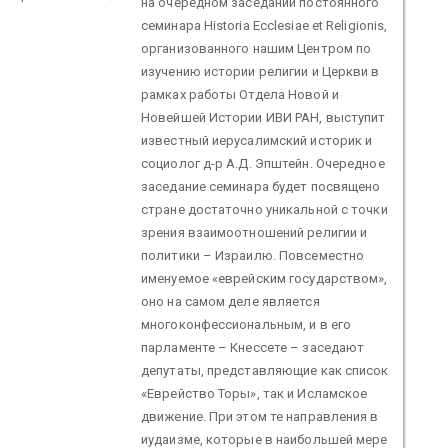
на очередном заседании постоянного
семинара Historia Ecclesiae et Religionis,
организованного нашим Центром по
изучению истории религии и Церкви в
рамках работы Отдела Новой и
Новейшей Истории ИВИ РАН, выступит
известный иерусалимский историк и
социолог д-р А.Д. Эпштейн. Очередное
заседание семинара будет посвящено
стране достаточно уникальной с точки
зрения взаимоотношений религии и
политики – Израилю. Повсеместно
именуемое «еврейским государством»,
оно на самом деле является
многоконфессиональным, и в его
парламенте – Кнессете – заседают
депутаты, представляющие как список
«Еврейство Торы», так и Исламское
движение. При этом те направления в
иудаизме, которые в наибольшей мере