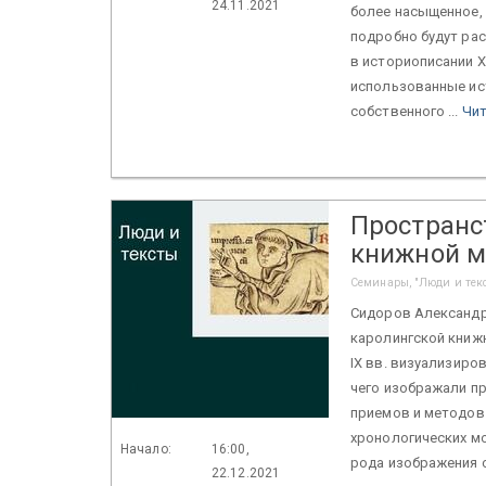
24.11.2021
более насыщенное, 
подробно будут ра
в историописании X
использованные ис
собственного ...
Чит
Пространс
книжной 
Семинары, "Люди и тек
Сидоров Александр 
каролингской книжн
IX вв. визуализиро
чего изображали п
приемов и методов
хронологических мо
Начало:
16:00,
рода изображения с
22.12.2021