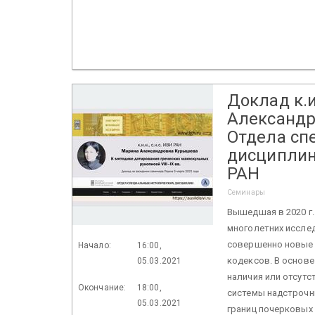
Доклад к.и
Александр
Отдела сп
дисциплин
РАН
Семинары
Вышедшая в 2020 г.
многолетних исслед
совершенно новые 
Начало:
16:00,
кодексов. В основе
05.03.2021
наличия или отсутс
Окончание:
18:00,
системы надстрочны
05.03.2021
границ почерковых 