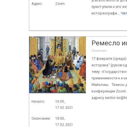
угасало вплоть до
Адрес:
Zoom
приступили к его и
историографи...
Чит
Ремесло и
Семинары
17 февраля (среда)
историка" (руководи
тему: «Государство»
применимости к ком
Майзлиш. Тезисы д
конференции Zoom. 
адресу sector-sv@li
Начало:
16:00,
17.02.2021
Окончание:
18:00,
17.02.2021