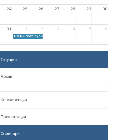
24
25
26
27
28
29
30
31
1
2
3
4
5
6
10:00
Эпоха Куликовской битвы: Проблемы источниковедения
Текущие
Архив
Конференции
Презентации
Семинары