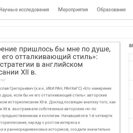
Н
М
О
аучные исследования
ероприятия
бразование
а
рение пришлось бы мне по душе,
е его отталкивающий стиль»:
 стратегии в английском
ании XII в.
сты"
лав Григорьевич (к.и.н., ИВИ РАН, РАНХиГС) «Его намерение
 душе, если бы не его отталкивающий стиль»: авторские
ском историописании XII в. Доклад посвящен анализу того, как
и XII в. выстраивали собственные авторские «я» по
 предшественникам и коллегам. Начавшийся в 1-й четверти
ториописания, наряду с ростом интереса к
ых и раннесредневековых историков, создали значительно