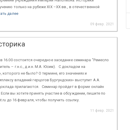
 времени учреждения Империи Наполеона. Историки
зучению только на рубеже XIX –XX вв., в отечественной
ать далее
09 февр. 2021
сторика
 в 16.00 состоится очередное заседание семинара "Ремесло
тель – г.н.с., д.и.н. М.А. Юсим). С докладом на
, которого не было? О термине, его значениях и
плексу владений герцогов Бургундских» выступит А.А.
оклада прилагаются. Семинар пройдет в форме онлайн
Если вы хотите принять участие в обсуждении, пишите по
st.ru до 16 февраля, чтобы получить ссылку.
11 февр. 2021