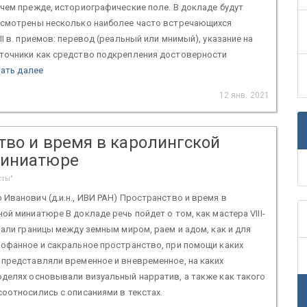
чем прежде, историографические поле. В докладе будут
ссмотрены несколько наиболее часто встречающихся
II в. приемов: перевод (реальный или мнимый), указание на
точники как средство подкрепления достоверности
ать далее
12 янв. 2021
тво и время в каролингской
миниатюре
сты"
Иванович (д.и.н., ИВИ РАН) Пространство и время в
ой миниатюре В докладе речь пойдет о том, как мастера VIII-
вали границы между земным миром, раем и адом, как и для
рофанное и сакральное пространство, при помощи каких
 представляли временное и вневременное, на каких
делях основывали визуальный нарратив, а также как такого
оотносились с описаниями в текстах.