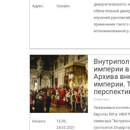
диакритического» э
Адрес:
Онлайн
обязательной диак
изучения рукописей
применения такого
иллюминованной р.
Внутрипол
империи в 
Архива вн
империи. 
перспекти
Семинары
Уважаемые коллеги
Европы XIX в. ИВИ 
семинара "Актуаль
Начало:
15:00,
состоится 24 марта
24.03.2021