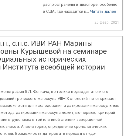
распространены в диаспоре, особенно
в США, где находится к...
Читать далее
25 февр. 2021
.н., с.н.с. ИВИ РАН Марины
овны Курышевой на семинаре
ециальных исторических
 Института всеобщей истории
 монография Б.Л. Фонкича, не только подводит итоги его
ований греческого маюскула VIII–IX столетий, но открывает
возможности для исследования и датирования маюскульных
 метода датирования маюскула лежит, во-первых, критерий
твия в рукописях в той или иной степени завершенной
х знаков. А, во-вторых, определение хронологических
стилей. Возможность датировать переход от «до-