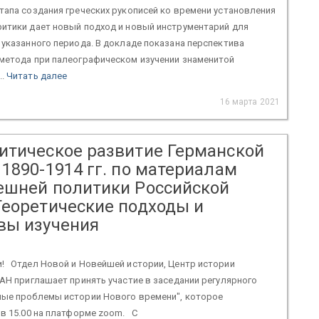
тапа создания греческих рукописей ко времени установления
ритики дает новый подход и новый инструментарий для
 указанного периода. В докладе показана перспектива
 метода при палеографическом изучении знаменитой
..
Читать далее
16 марта 2021
итическое развитие Германской
1890-1914 гг. по материалам
ешней политики Российской
Теоретические подходы и
вы изучения
! Отдел Новой и Новейшей истории, Центр истории
РАН приглашает принять участие в заседании регулярного
ные проблемы истории Нового времени", которое
 в 15.00 на платформе zoom. С