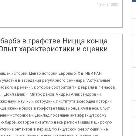
12 янв. 2021
барбэ в графстве Ницца конца
. Опыт характеристики и оценки
йшей истории, Центр истории Европы XIX в. ИВИ РАН
 участие в заседании регулярного семинара "Актуальные
ового времени", которое состоится 17 февраля в 14 часов
. Докладчик – Митрофанов Андрей Александрович,
ких наук, научный сотрудник Института всеобщей истории
 «Движение барбэ в графстве Ницца конца XVIII века. Опыт
оценки историков». Доклад посвящен антифранцузскому
ю барбэ, которое охватило весь регион Ниццы и широкую
нтских контактов в период Французской революции и не