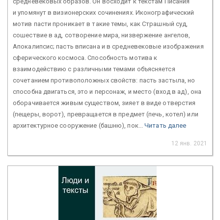
средневековых образов. Он восходит к текстам Писания
и упомянут в визионерских сочинениях. Иконографический
мотив пасти проникает в такие темы, как Страшный суд,
сошествие в ад, сотворение мира, низвержение ангелов,
Апокалипсис; пасть вписана и в средневековые изображения
сферического космоса. Способность мотива к
взаимодействию с различными темами объясняется
сочетанием противоположных свойств: пасть застыла, но
способна двигаться, это и персонаж, и место (вход в ад), она
оборачивается живым существом, зияет в виде отверстия
(пещеры, ворот), превращается в предмет (печь, котел) или
архитектурное сооружение (башню), пок...
Читать далее
12 янв. 2021