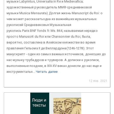
музыки Labyrintus, Universalia in Re и Medievallica;
художественный руководитель ММФ средневековой
музыки Musica Mensurata) Долгая жизнь Manuscript du Roi: о
чем может рассказатьодна из важнейших музыкальных
рукописей Средневековья Музыкальная
рукопись Paris BNF fonds fr. Ms. 844, называемая нередко
просто Manuscrit du Roi или Chansonnier du Roi, была,
вероятно, составлена в Ахейском княжестве во время
правления Гильома II де Виллардуэна(1246-1278). Этот
манускрипт - один из самых важных источников, донесших до
нас музыку трубадуров и труверов. А дописки к рукописи,
выполненные позднее, в XIII-XV веках донесли до нас еще и
инструментальн...
Читать далее
12 янв. 2021