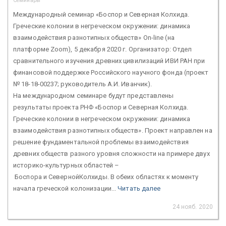
Семинары
Международный семинар «Боспор и Северная Колхида.
Греческие колонии в негреческом окружении: динамика
взаимодействия разнотипных обществ» On-line (на
платформе Zoom), 5 декабря 2020 г. Организатор: Отдел
сравнительного изучения древних цивилизаций ИВИ РАН при
финансовой поддержке Российского научного фонда (проект
№ 18-18-00237; руководитель А.И. Иванчик).
На международном семинаре будут представлены
результаты проекта РНФ «Боспор и Северная Колхида.
Греческие колонии в негреческом окружении: динамика
взаимодействия разнотипных обществ». Проект направлен на
решение фундаментальной проблемы взаимодействия
древних обществ разного уровня сложности на примере двух
историко-культурных областей –
Боспора и CевернойКолхиды. В обеих областях к моменту
начала греческой колонизации...
Читать далее
24 нояб. 2020