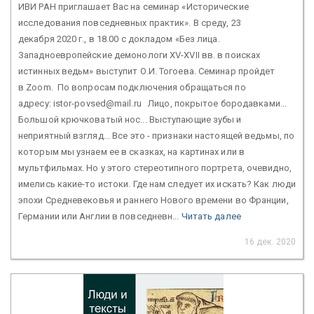
ИВИ РАН приглашает Вас на семинар «Исторические
исследования повседневных практик». В среду, 23
декабря 2020 г., в 18.00 с докладом «Без лица.
Западноевропейские демонологи XV-XVII вв. в поисках
истинных ведьм» выступит О.И. Тогоева. Семинар пройдет
в Zoom. По вопросам подключения обращаться по
адресу: istor-povsed@mail.ru Лицо, покрытое бородавками...
Большой крючковатый нос... Выступающие зубы и
неприятный взгляд... Все это - признаки настоящей ведьмы, по
которым мы узнаем ее в сказках, на картинах или в
мультфильмах. Но у этого стереотипного портрета, очевидно,
имелись какие-то истоки. Где нам следует их искать? Как люди
эпохи Средневековья и раннего Нового времени во Франции,
Германии или Англии в повседневн...
Читать далее
16 дек. 2020