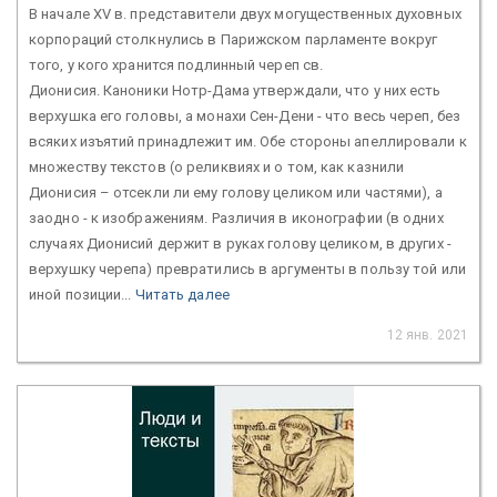
В начале XV в. представители двух могущественных духовных
корпораций столкнулись в Парижском парламенте вокруг
того, у кого хранится подлинный череп св.
Дионисия. Каноники Нотр-Дама утверждали, что у них есть
верхушка его головы, а монахи Сен-Дени - что весь череп, без
всяких изъятий принадлежит им. Обе стороны апеллировали к
множеству текстов (о реликвиях и о том, как казнили
Дионисия – отсекли ли ему голову целиком или частями), а
заодно - к изображениям. Различия в иконографии (в одних
случаях Дионисий держит в руках голову целиком, в других -
верхушку черепа) превратились в аргументы в пользу той или
иной позиции...
Читать далее
12 янв. 2021