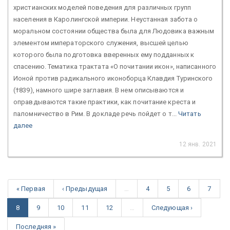
христианских моделей поведения для различных групп
населения в Каролингской империи. Неустанная забота о
моральном состоянии общества была для Людовика важным
элементом императорского служения, высшей целью
которого была подготовка вверенных ему подданных к
спасению. Тематика трактата «О почитании икон», написанного
Ионой против радикального иконоборца Клавдия Туринского
(†839), намного шире заглавия. В нем описываются и
оправдываются такие практики, как почитание креста и
паломничество в Рим. В докладе речь пойдет о т...
Читать
далее
12 янв. 2021
« Первая
‹ Предыдущая
…
4
5
6
7
8
9
10
11
12
…
Следующая ›
Последняя »