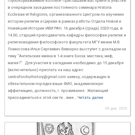
Глубокоуважаемые коллеги! Приглашаем вас принять участие
в очередном заседании постоянного семинара Historia
Ecclesiae et Religionis, организованного Центром по изучению
истории религии и Церкви в рамках работы Отдела Новой и
Новейшей Истории ИВИ РАН. 16 декабря (среда) 2020 года, в
14.00, старший преподаватель кафедры философии религии и
религиоведения философского факультета МГУ имени М.В.
Ломносова Илья Сергеевич Вевюрко выступит с докладом на
тему "Ангельские имена в 1-й книге Еноха: мистика, миф,
магия?". Для участия в заседании необходимо до 15 декабря
(включительно) прислать на наш адрес
centreforchurhistory@gmail.com заявку, содержащую в
обязательном порядке ваши ФИО, академическую
аффилиацию, должность, г. проживания. Желающий
присоединиться к этой секте... вме...
Читать далее
09 дек. 2020