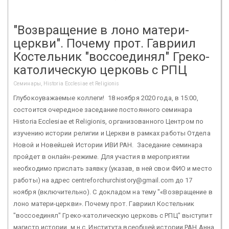
"Возвращение в лоно матери-
церкви". Почему прот. Гавриил
Костельник "воссоединял" Греко-
католическую церковь с РПЦ
Семинары, Historia Ecclesiae et Religionis
Глубокоуважаемые коллеги! 18 ноября 2020 года, в 15:00,
состоится очередное заседание постоянного семинара
Historia Ecclesiae et Religionis, организованного Центром по
изучению истории религии и Церкви в рамках работы Отдела
Новой и Новейшей Истории ИВИ РАН. Заседание семинара
пройдет в онлайн-режиме. Для участия в мероприятии
необходимо прислать заявку (указав, в ней свои ФИО и место
работы) на адрес centreforchurchistory@gmail.com до 17
ноября (включительно). С докладом на тему "«Возвращение в
лоно матери-церкви». Почему прот. Гавриил Костельник
"воссоединял" Греко-католическую церковь с РПЦ" выступит
магистр истории, м.н.с. Института всеобщей истории РАН Анна