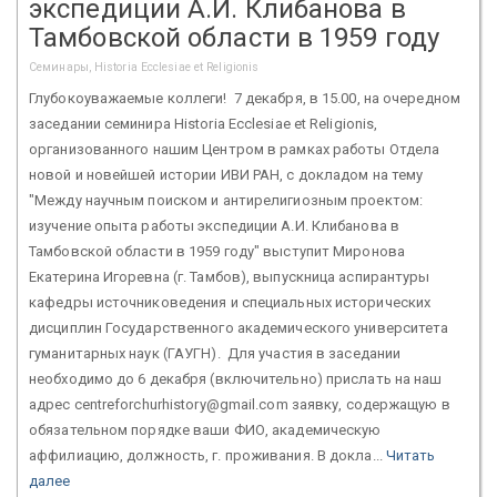
экспедиции А.И. Клибанова в
Тамбовской области в 1959 году
Семинары, Historia Ecclesiae et Religionis
Глубокоуважаемые коллеги! 7 декабря, в 15.00, на очередном
заседании семинира Historia Ecclesiae et Religionis,
организованного нашим Центром в рамках работы Отдела
новой и новейшей истории ИВИ РАН, с докладом на тему
"Между научным поиском и антирелигиозным проектом:
изучение опыта работы экспедиции А.И. Клибанова в
Тамбовской области в 1959 году" выступит Миронова
Екатерина Игоревна (г. Тамбов), выпускница аспирантуры
кафедры источниковедения и специальных исторических
дисциплин Государственного академического университета
гуманитарных наук (ГАУГН). Для участия в заседании
необходимо до 6 декабря (включительно) прислать на наш
адрес centreforchurhistory@gmail.com заявку, содержащую в
обязательном порядке ваши ФИО, академическую
аффилиацию, должность, г. проживания. В докла...
Читать
далее