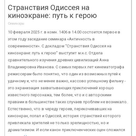
Странствия Одиссея на
киноэкране: путь к герою
Семинары
10 февраля 2025 г. в комн. 1406 в 14.00 состоится первое в
этом году заседание семинара «Античность в
современности». С докладом “Странствия Одиссея на
киноэкране: путь к герою” выступит м.н.с. Отдела
сравнительного изучения древних цивилизаций Анна
Владимировна Иванова. С самых первых лет кинематографа
режиссерам было понятно, что один из возможных путей к
удачному и, что не менее важно, кассово успешному фильму -
это экранизация захватывающих приключений хорошо
известного персонажа, тем более, что и с авторскими
правами в большинстве таких случаев проблем не возникало.
Естественно, что в череду героев, перекочевавших на
киноэкран, попал и Одиссей, история странствий которого
привлекала зрителей не только зрелищностью, но и
драматизмом. И если канон приключенческих сцен сложился