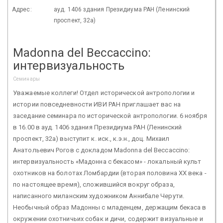
Адрес:
ауд. 1406 здания Президиума РАН (Ленинский
проспект, 32а)
Madonna del Beccaccino:
интервизуальность
Семинары
Уважаемые коллеги! Отдел исторической антропологии и
истории повседневности ИВИ РАН приглашает вас на
заседание семинара по исторической антропологии. 6 ноября
в 16.00 в ауд. 1406 здания Президиума РАН (Ленинский
проспект, 32а) выступит к. иск., к.э.н., доц. Михаил
Анатольевич Рогов с докладом Madonna del Beccaccino:
интервизуальность «Мадонна с бекасом» - локальный культ
охотников на болотах Ломбардии (вторая половина XX века -
по настоящее время), сложившийся вокруг образа,
написанного миланским художником Аннибале Черути.
Необычный образ Мадонны с младенцем, держащим бекаса в
окружении охотничьих собак и дичи, содержит визуальные и