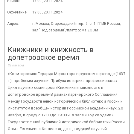
Начало:
17:00, 20.11.2024
Окончание:
19:00, 20.11.2024
Адрес:
г. Москва, Старосадский пер., 9, с. 1, ГПИБ России,
зал "Под сводами"/платформа ZOOM
Книжники и книжность в
допетровское время
Семинары
«Космография» Герарда Меркатора в русском переводе (1637
г.): проблемы изучения Трибуна историка-профессионала».
Цикл научных семинаров «Книжники и книжность в
допетровское время» В рамках партнерского Соглашения
между Государственной исторической библиотекой России и
Институтом всеобщей истории Российской академии наук. 20
ноября, в среду с 17.00 до 19.00 ч. в зале «Под сводами»
Государственной публичной исторической библиотеки России
Ольга Евгеньевна Кошелева, д.и.н., ведущий научный