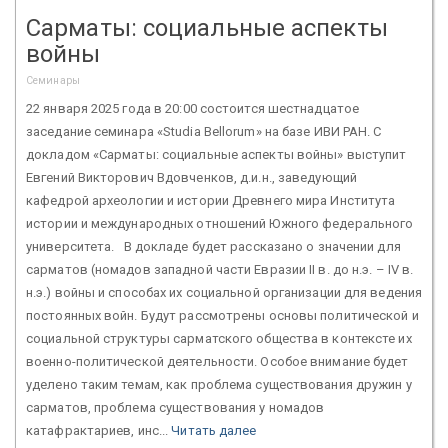
Сарматы: социальные аспекты
войны
Семинары
22 января 2025 года в 20:00 состоится шестнадцатое
заседание семинара «Studia Bellorum» на базе ИВИ РАН. С
докладом «Сарматы: социальные аспекты войны» выступит
Евгений Викторович Вдовченков, д.и.н., заведующий
кафедрой археологии и истории Древнего мира Института
истории и международных отношений Южного федерального
университета. В докладе будет рассказано о значении для
сарматов (номадов западной части Евразии II в. до н.э. – IV в.
н.э.) войны и способах их социальной организации для ведения
постоянных войн. Будут рассмотрены основы политической и
социальной структуры сарматского общества в контексте их
военно-политической деятельности. Особое внимание будет
уделено таким темам, как проблема существования дружин у
сарматов, проблема существования у номадов
катафрактариев, инс...
Читать далее