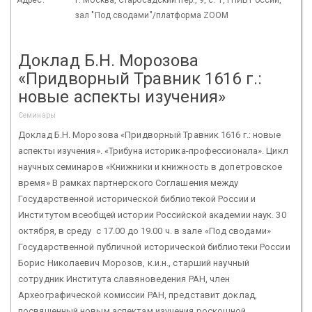
зал "Под сводами"/платформа ZOOM
Доклад Б.Н. Морозова
«Придворный Травник 1616 г.:
новые аспекты изучения»
Семинары
Доклад Б.Н. Морозова «Придворный Травник 1616 г.: новые
аспекты изучения». «Трибуна историка-профессионала». Цикл
научных семинаров «Книжники и книжность в допетровское
время» В рамках партнерского Соглашения между
Государственной исторической библиотекой России и
Институтом всеобщей истории Российской академии наук. 30
октября, в среду с 17.00 до 19.00 ч. в зале «Под сводами»
Государственной публичной исторической библиотеки России
Борис Николаевич Морозов, к.и.н., старший научный
сотрудник Института славяноведения РАН, член
Археографической комиссии РАН, представит доклад,
посвященный новым аспектам изучения роскошной