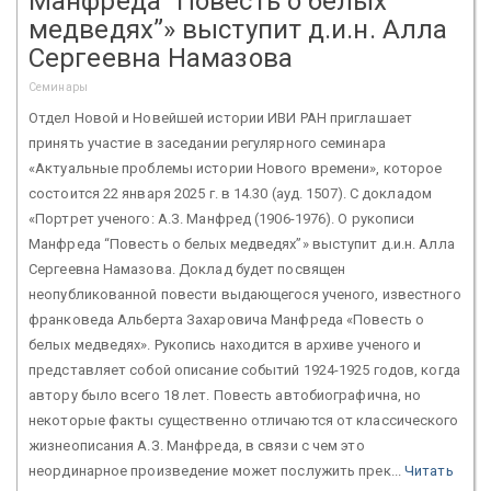
Манфреда “Повесть о белых
медведях”» выступит д.и.н. Алла
Сергеевна Намазова
Семинары
Отдел Новой и Новейшей истории ИВИ РАН приглашает
принять участие в заседании регулярного семинара
«Актуальные проблемы истории Нового времени», которое
состоится 22 января 2025 г. в 14.30 (ауд. 1507). С докладом
«Портрет ученого: А.З. Манфред (1906-1976). О рукописи
Манфреда “Повесть о белых медведях”» выступит д.и.н. Алла
Сергеевна Намазова. Доклад будет посвящен
неопубликованной повести выдающегося ученого, известного
франковеда Альберта Захаровича Манфреда «Повесть о
белых медведях». Рукопись находится в архиве ученого и
представляет собой описание событий 1924-1925 годов, когда
автору было всего 18 лет. Повесть автобиографична, но
некоторые факты существенно отличаются от классического
жизнеописания А.З. Манфреда, в связи с чем это
неординарное произведение может послужить прек...
Читать