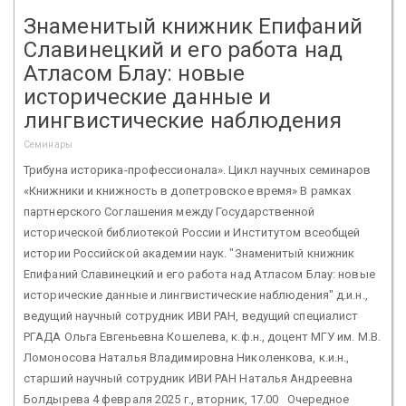
Знаменитый книжник Епифаний
Славинецкий и его работа над
Атласом Блау: новые
исторические данные и
лингвистические наблюдения
Семинары
Трибуна историка-профессионала». Цикл научных семинаров
«Книжники и книжность в допетровское время» В рамках
партнерского Соглашения между Государственной
исторической библиотекой России и Институтом всеобщей
истории Российской академии наук. "Знаменитый книжник
Епифаний Славинецкий и его работа над Атласом Блау: новые
исторические данные и лингвистические наблюдения" д.и.н.,
ведущий научный сотрудник ИВИ РАН, ведущий специалист
РГАДА Ольга Евгеньевна Кошелева, к.ф.н., доцент МГУ им. М.В.
Ломоносова Наталья Владимировна Николенкова, к.и.н.,
старший научный сотрудник ИВИ РАН Наталья Андреевна
Болдырева 4 февраля 2025 г., вторник, 17.00 Очередное