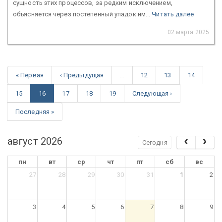
сущность этих процессов, за редким исключением,
объясняется через постепенный упадок им...
Читать далее
02 марта 2025
« Первая
‹ Предыдущая
…
12
13
14
15
16
17
18
19
Следующая ›
Последняя »
август 2026
Сегодня
пн
вт
ср
чт
пт
сб
вс
27
28
29
30
31
1
2
3
4
5
6
7
8
9