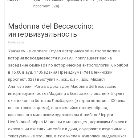
проспект, 32а)
Madonna del Beccaccino:
интервизуальность
Семинары
Уважаемые коллеги! Отдел исторической антропологии и
истории повседневности ИВИ РАН приглашает вас на
заседание семинара по исторической антропологии. 6 ноября
в 16.00 в ауд. 1406 здания Президиума РАН (Ленинский
проспект, 32а) выступит к. иск., к.э.н., доц. Михаил
Анатольевич Рогов с докладом Madonna del Beccaccino:
интервизуальность «Мадонна с бекасом» - локальный культ
охотников на болотах Ломбардии (вторая половина XX века -
по настоящее время), сложившийся вокруг образа,
написанного миланским художником Аннибале Черути.
Необычный образ Мадонны с младенцем, держащим бекаса в
окружении охотничьих собак и дичи, содержит визуальные и
текстуальные отсылки, в том числе к живописи выдающихся