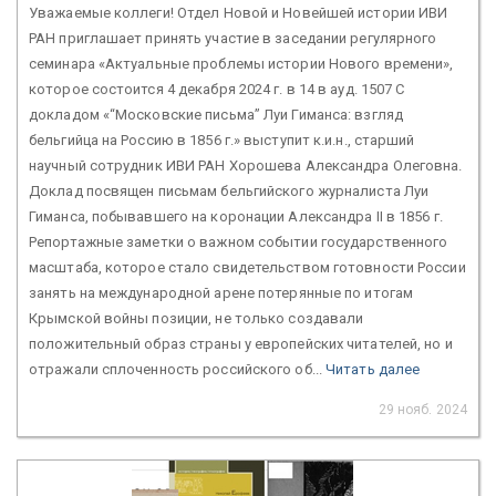
Уважаемые коллеги! Отдел Новой и Новейшей истории ИВИ
РАН приглашает принять участие в заседании регулярного
семинара «Актуальные проблемы истории Нового времени»,
которое состоится 4 декабря 2024 г. в 14 в ауд. 1507 С
докладом «“Московские письма” Луи Гиманса: взгляд
бельгийца на Россию в 1856 г.» выступит к.и.н., старший
научный сотрудник ИВИ РАН Хорошева Александра Олеговна.
Доклад посвящен письмам бельгийского журналиста Луи
Гиманса, побывавшего на коронации Александра II в 1856 г.
Репортажные заметки о важном событии государственного
масштаба, которое стало свидетельством готовности России
занять на международной арене потерянные по итогам
Крымской войны позиции, не только создавали
положительный образ страны у европейских читателей, но и
отражали сплоченность российского об...
Читать далее
29 нояб. 2024