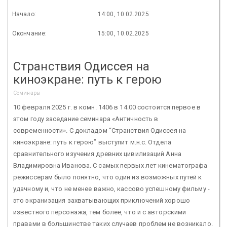
Начало:
14:00, 10.02.2025
Окончание:
15:00, 10.02.2025
Странствия Одиссея на
киноэкране: путь к герою
Семинары
10 февраля 2025 г. в комн. 1406 в 14.00 состоится первое в
этом году заседание семинара «Античность в
современности». С докладом “Странствия Одиссея на
киноэкране: путь к герою” выступит м.н.с. Отдела
сравнительного изучения древних цивилизаций Анна
Владимировна Иванова. С самых первых лет кинематографа
режиссерам было понятно, что один из возможных путей к
удачному и, что не менее важно, кассово успешному фильму -
это экранизация захватывающих приключений хорошо
известного персонажа, тем более, что и с авторскими
правами в большинстве таких случаев проблем не возникало.