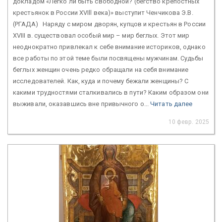
докладом «Легко ли быть свободной? (бегство крепостных
крестьянок в России XVIll века)» выступит Ченчикова Э.В.
(РГАДА) Наряду с миром дворян, купцов и крестьян в России
XVIII в. существовал особый мир – мир беглых. Этот мир
неоднократно привлекал к себе внимание историков, однако
все работы по этой теме были посвящены мужчинам. Судьбы
беглых женщин очень редко обращали на себя внимание
исследователей. Как, куда и почему бежали женщины? С
какими трудностями сталкивались в пути? Каким образом они
выживали, оказавшись вне привычного о...
Читать далее
10 февр. 2025