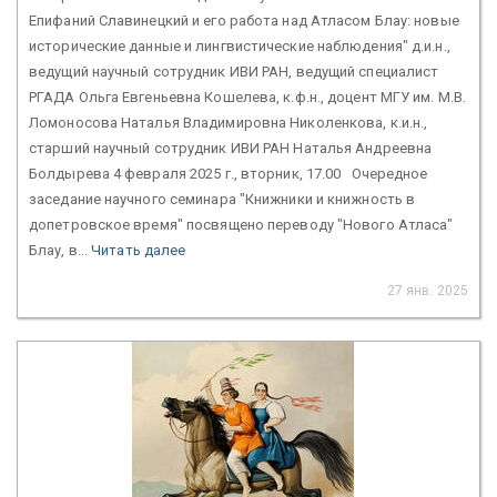
Епифаний Славинецкий и его работа над Атласом Блау: новые
исторические данные и лингвистические наблюдения" д.и.н.,
ведущий научный сотрудник ИВИ РАН, ведущий специалист
РГАДА Ольга Евгеньевна Кошелева, к.ф.н., доцент МГУ им. М.В.
Ломоносова Наталья Владимировна Николенкова, к.и.н.,
старший научный сотрудник ИВИ РАН Наталья Андреевна
Болдырева 4 февраля 2025 г., вторник, 17.00 Очередное
заседание научного семинара "Книжники и книжность в
допетровское время" посвящено переводу "Нового Атласа"
Блау, в...
Читать далее
27 янв. 2025