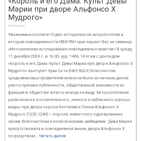
«Король и его Дама: Культ Девы
Марии при дворе Альфонсо Х
Мудрого»
Семинары
Уважаемые коллеги! Отдел исторической антропологии и
истории повседневности ИВИ РАН приглашает Вас на семинар
«Исторические исследования повседневных практик» В среду,
11 декабря 2024 г., в 16.00, ауд. 1406, 14 этаж с докладом
«Король и его Дама: Культ Девы Марии при дворе Альфонсо Х
Мудрого» выступит Хуан Сота (НИУ ВШЭ) Благочестие
средневековых правителей вовсе не было их личным делом
уже по причине публичности, общественной значимости их
функций в обществе: власть всегда на виду. Хитросплетения
религиозного и политического, личного и публичного хорошо
видны при дворе короля Кастилии и Леона Альфонсо Х
Мудрого (1252-1284) – короля, известного одновременно
своим благочестием и политическими амбициями. Дева Мария
присутствовала в повседневной жизни двора Альфонсо Х
посредством...
Читать далее