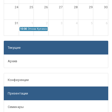
24
25
26
27
28
29
30
31
1
2
3
4
5
6
10:00
Эпоха Куликовской битвы: Проблемы источниковедения
Текущие
Архив
Конференции
Презентации
Семинары