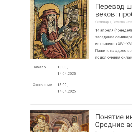
Перевод ш
веков: пр
Семинары, Ремесло ист
14 апреля (понедель
заседание семинар
источников XIV—XVI
Пишите на адрес sec
подключения онлай
Начало:
13:00,
14.04.2025
Окончание:
15:00,
14.04.2025
Понятие и
Средние в