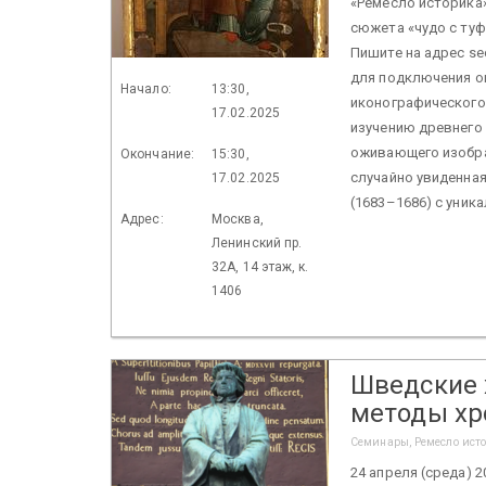
«Ремесло историка»
сюжета «чудо с ту
Пишите на адрес sec
для подключения о
Начало:
13:30,
иконографического
17.02.2025
изучению древнего 
оживающего изобра
Окончание:
15:30,
случайно увиденная
17.02.2025
(1683–1686) с уник
Адрес:
Москва,
Ленинский пр.
32А, 14 этаж, к.
1406
Шведские 
методы хр
Семинары, Ремесло ист
24 апреля (среда) 2