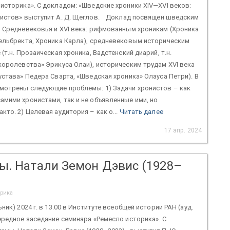
историка». С докладом: «Шведские хроники XIV—XVI веков:
нистов» выступит А. Д. Щеглов. Доклад посвящен шведским
 Средневековья и XVI века: рифмованным хроникам (Хроника
гельбректа, Хроника Карла), средневековым историческим
(т.н. Прозаическая хроника, Вадстенский диарий, т.н.
королевства» Эрикуса Олаи), историческим трудам XVI века
устава» Педера Сварта, «Шведская хроника» Олауса Петри). В
смотрены следующие проблемы: 1) Задачи хронистов – как
мими хронистами, так и не объявленные ими, но
кто. 2) Целевая аудитория – как о...
Читать далее
17 апр. 2024
ы. Натали Земон Дэвис (1928–
орика
ник) 2024 г. в 13.00 в Институте всеобщей истории РАН (ауд.
ередное заседание семинара «Ремесло историка». С