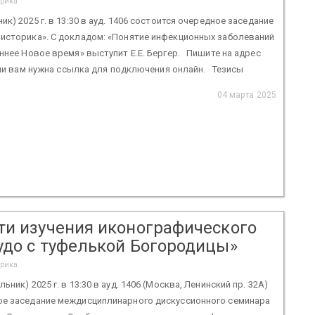
орика
ик) 2025 г. в 13:30 в ауд. 1406 состоится очередное заседание
 историка». С докладом: «Понятие инфекционных заболеваний
аннее Новое время» выступит Е.Е. Бергер. Пишите на адрес
 если вам нужна ссылка для подключения онлайн. Тезисы
04 марта 2025
ти изучения иконографического
удо с туфелькой Богородицы»
орика
ьник) 2025 г. в 13:30 в ауд. 1406 (Москва, Ленинский пр. 32А)
ое заседание междисциплинарного дискуссионного семинара