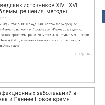
ведских источников XIV—XVI
облемы, решения, методы
орика
ник) 2025 г. в 13:00 в ауд. 1406 состоится очередное
а «Ремесло историка». С докладом: «Перевод шведских
 веков: проблемы, решения, методы» выступит А.Д. Щеглов.
tor-sv@list.ru, если вам нужен пропуск или ссылка для
н. Аннотация
08 апр. 2025
нфекционных заболеваний в
ека и Раннее Новое время