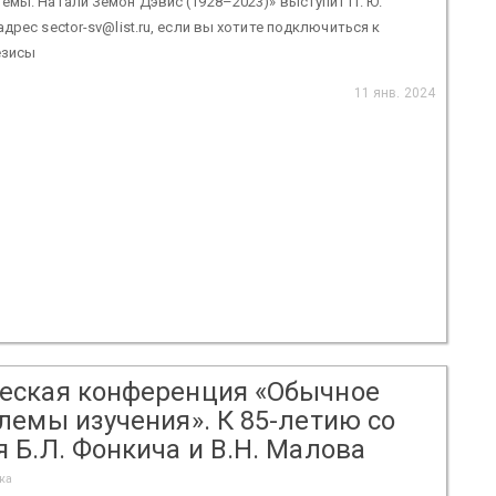
емы. Натали Земон Дэвис (1928–2023)» выступит П. Ю.
дрес sector-sv@list.ru, если вы хотите подключиться к
езисы
11 янв. 2024
еская конференция «Обычное
лемы изучения». К 85-летию со
 Б.Л. Фонкича и В.Н. Малова
ка