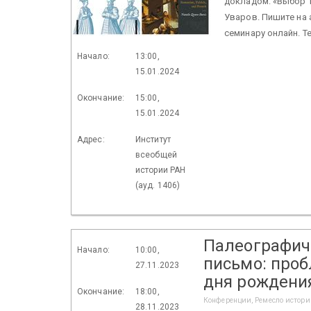
докладом: «Выбор т
Уваров. Пишите на а
семинару онлайн. Т
Начало:
13:00,
15.01.2024
Окончание:
15:00,
15.01.2024
Адрес:
Институт
всеобщей
истории РАН
(ауд. 1406)
Палеографич
Начало:
10:00,
письмо: проб
27.11.2023
дня рождения
Окончание:
18:00,
Конференции, Ремесло истори
28.11.2023