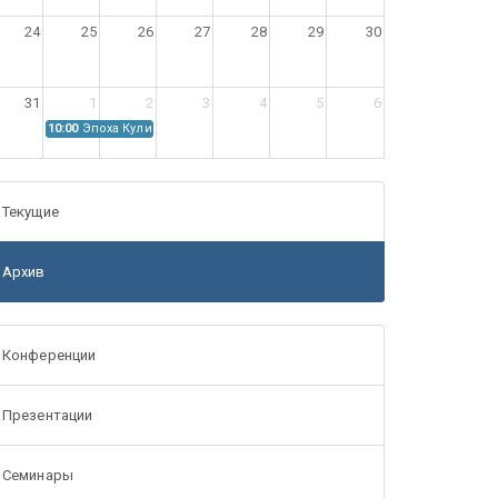
24
25
26
27
28
29
30
31
1
2
3
4
5
6
10:00
Эпоха Куликовской битвы: Проблемы источниковедения
Текущие
Архив
Конференции
Презентации
Семинары