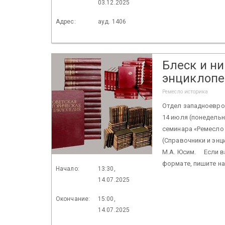
03.12.2025
Адрес:
ауд. 1406
Блеск и н
энциклопе
Ремесло историка
Отдел западноевро
14 июля (понедельни
семинара «Ремесло 
(Справочники и энци
М.А. Юсим. Если в
формате, пишите на 
Начало:
13:30,
14.07.2025
Окончание:
15:00,
14.07.2025