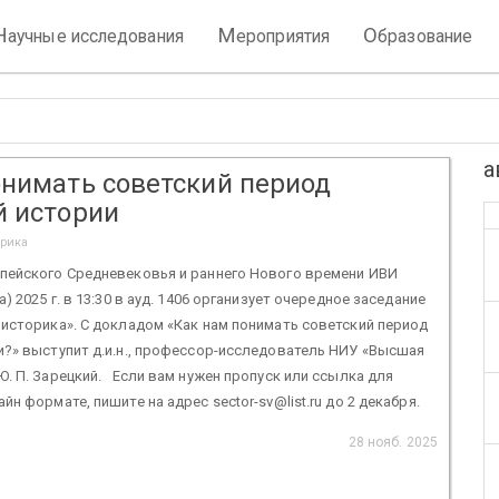
Н
М
О
аучные исследования
ероприятия
бразование
а
онимать советский период
й истории
орика
пейского Средневековья и раннего Нового времени ИВИ
) 2025 г. в 13:30 в ауд. 1406 организует очередное заседание
историка». С докладом «Как нам понимать советский период
?» выступит д.и.н., профессор-исследователь НИУ «Высшая
. П. Зарецкий. Если вам нужен пропуск или ссылка для
йн формате, пишите на адрес sector-sv@list.ru до 2 декабря.
28 нояб. 2025