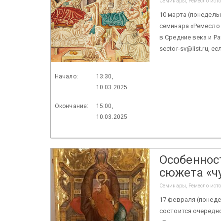
Семинары, Ремесло ист
10 марта (понедельн
семинара «Ремесло
в Средние века и Р
sector-sv@list.ru,
Начало:
13:30,
10.03.2025
Окончание:
15:00,
10.03.2025
Особеннос
сюжета «ч
Семинары, Ремесло ист
17 февраля (понедел
состоится очередн