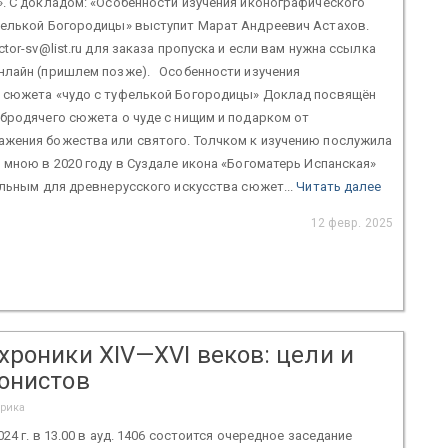
. С докладом: «Особенности изучения иконографического
фелькой Богородицы» выступит Марат Андреевич Астахов.
tor-sv@list.ru для заказа пропуска и если вам нужна ссылка
нлайн (пришлем позже). Особенности изучения
 сюжета «чудо с туфелькой Богородицы» Доклад посвящён
бродячего сюжета о чуде с нищим и подарком от
жения божества или святого. Толчком к изучению послужила
 мною в 2020 году в Суздале икона «Богоматерь Испанская»
альным для древнерусского искусства сюжет...
Читать далее
12 февр. 2025
хроники XIV—XVI веков: цели и
онистов
орика
024 г. в 13.00 в ауд. 1406 состоится очередное заседание