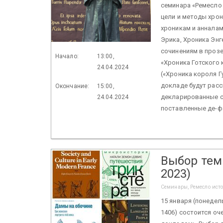
семинара «Ремесло 
цели и методы хро
хроникам и анналам
Эрика, Хроника Эн
сочинениям в прозе 
Начало:
13:00,
«Хроника Готского 
24.04.2024
(«Хроника короля Г
докладе будут рас
Окончание:
15:00,
декларированные са
24.04.2024
поставленные де-фа
Выбор тем
2023)
Семинары, Ремесло ист
15 января (понедель
1406) состоится оч