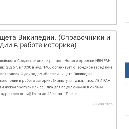
ищета Википедии. (Справочники и
дии в работе историка)
пейского Средневековья и раннего Нового времени ИВИ РАН
к) 2025 г. в 13:30 в ауд. 1406 организует очередное заседание
историка». С докладом «Блеск и нищета Википедии.
клопедии в работе историка)» выступит д.и.н., г.н.с. ИВИ РАН
ам нужен пропуск или ссылка для подключения в онлайн
адрес sector-sv@list.ru до 13 июля. Тезисы
09 июля 2025