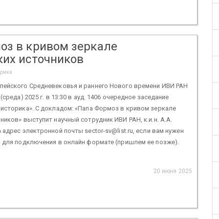
оз в кривом зеркале
ких источников
орика
пейского Средневековья и раннего Нового времени ИВИ РАН
(среда) 2025 г. в 13:30 в ауд. 1406 очередное заседание
историка». С докладом: «Папа Формоз в кривом зеркале
ников» выступит научный сотрудник ИВИ РАН, к.и.н. А.А.
 адрес электронной почты sector-sv@list.ru, если вам нужен
 для подключения в онлайн формате (пришлем ее позже).
20 июня 2025