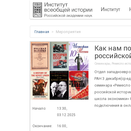
И
нститут
Главная
Мероприятия
Как нам п
российско
Семинары, Ремесло ист
Отдел западноевро
РАН 3 декабря(среда
семинара «Ремесло 
российской истории
школа экономики» Ю
подключения в онла
Начало:
13:30,
03.12.2025
Окончание:
16:00,