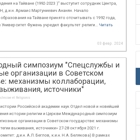
дения на Тайване (1992-2023 )" выступит сотрудник Центра,
АН, д.и.н. Армаис Мартуниевич Ананян. Начало
образования на Тайване принято отсчитывать с 1992 года,
 Университет Фужень учредил факультет религи...
Читать
03 февр. 2024
дный симпозиум "Спецслужбы и
ые организации в Советском
ве: механизмы коллаборации,
 выживания, источники"
lesiae et Religionis
истории Российской академии наук Отдел новой и новейшей
чения истории религии и Церкви Международный симпозиум
игиозные организации в Советском государстве: механизмы
тегии выживания, источники» 27-28 октября 2021 г.
митет: д.и.н. А.Л. Беглов, к.и.н. Н.А. Белякова) В рамках