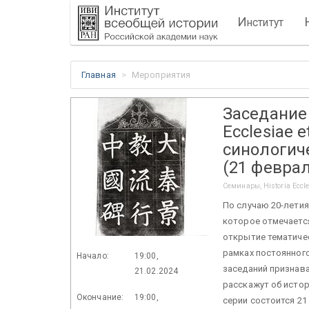
И
нститут
Главная
Мероприятия
Заседание 
Ecclesiae e
синологиче
(21 феврал
Семинары, Historia Eccles
По случаю 20-летия
которое отмечается
открытие тематичес
рамках постоянного 
Начало:
19:00,
заседаний признава
21.02.2024
расскажут об истор
Окончание:
19:00,
серии состоится 21 