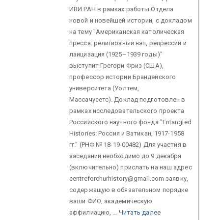
ИВИ РАН в рамках работы Отдела
новой и новейшей истории, с докладом
на тему "Американская католическая
пресса: религиозный нэп, репрессии и
лаицизация (1925–1939 годы)"
выступит Грегори Фриз (США),
профессор истории Брандейского
университета (Уолтем,
Массачусетс). Доклад подготовлен в
рамках исследовательского проекта
Российского научного фонда "Entangled
Histories: Россия и Ватикан, 1917-1958
гг." (РНФ № 18-19-00482) Для участия в
заседании необходимо до 9 декабря
(включительно) прислать на наш адрес
centreforchurhistory@gmail.com заявку,
содержащую в обязательном порядке
ваши ФИО, академическую
аффилиацию, ...
Читать далее