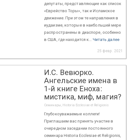
депутаты, представляющие как список
«Еврейство Торы», так и Исламское
движение. При этом те направления в
иудаизме, которые в наибольшей мере
распространены в диаспоре, особенно
в США, где находится к...
Читать далее
25 февр. 2021
И.С. Вевюрко.
Ангельские имена в
1-й книге Еноха:
мистика, миф, магия?
Семинары, Historia Ecclesiae et Religionis
Глубокоуважаемые коллеги!
Приглашаем вас принять участие в
очередном заседании постоянного
семинара Historia Ecclesiae et Religionis,