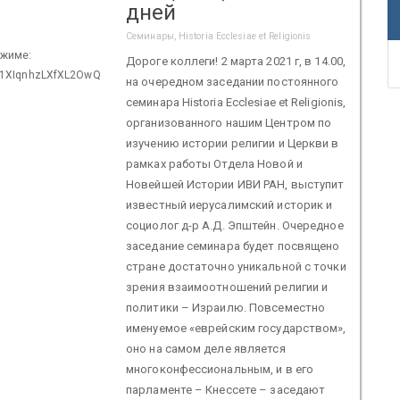
дней
Семинары, Historia Ecclesiae et Religionis
ежиме:
Дороге коллеги! 2 марта 2021 г, в 14.00,
tn1XIqnhzLXfXL2OwQ
на очередном заседании постоянного
семинара Historia Ecclesiae et Religionis,
организованного нашим Центром по
изучению истории религии и Церкви в
рамках работы Отдела Новой и
Новейшей Истории ИВИ РАН, выступит
известный иерусалимский историк и
социолог д-р А.Д. Эпштейн. Очередное
заседание семинара будет посвящено
стране достаточно уникальной с точки
зрения взаимоотношений религии и
политики – Израилю. Повсеместно
именуемое «еврейским государством»,
оно на самом деле является
многоконфессиональным, и в его
парламенте – Кнессете – заседают