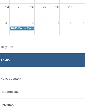
24
25
26
27
28
29
30
31
1
2
3
4
5
6
10:00
Эпоха Куликовской битвы: Проблемы источниковедения
Текущие
Архив
Конференции
Презентации
Семинары