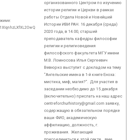
организованного Центром по изучению
истории религии и Церкви в рамках
работы Отдела Новой и Новейшей
ежиме:
Истории ИВИ РАН. 16 декабря (среда)
tn1XIqnhzLXfXL2OwQ
2020 года, в 14.00, старший
преподаватель кафедры философии
религии и религиоведения
философского факультета МГУ имени
М.В. Ломносова Илья Сергеевич
Вевюрко выступит с докладом на тему
"Ангельские имена в 1-й книге Еноха:
мистика, миф, магия?". Для участия в
заседании необходимо до 15 декабря
(включительно) прислать на наш адрес
centreforchurhistory@gmail.com заявку,
содержащую в обязательном порядке
ваши ФИО, академическую
аффилиацию, должность, г.
проживания. Желающий
присоединиться к этой секте... вме...