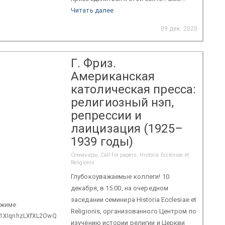
Читать далее
09 дек. 2020
Г. Фриз.
Американская
католическая пресса:
религиозный нэп,
репрессии и
лаицизация (1925–
1939 годы)
Семинары, Call for papers, Historia Ecclesiae et
Religionis
Глубокоуважаемые коллеги! 10
декабря, в 15.00, на очередном
заседании семинира Historia Ecclesiae et
ежиме:
Religionis, организованного Центром по
tn1XIqnhzLXfXL2OwQ
изучению истории религии и Церкви