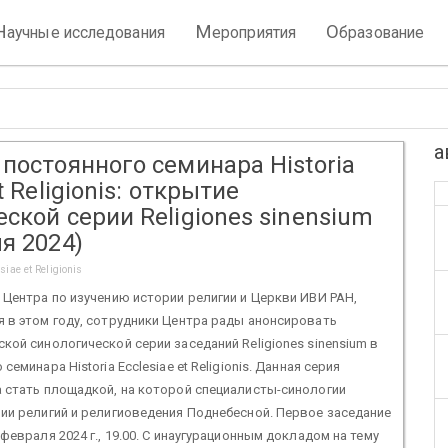
Н
М
О
аучные исследования
ероприятия
бразование
а
постоянного семинара Historia
t Religionis: открытие
ской серии Religiones sinensium
я 2024)
iae et Religionis
 Центра по изучению истории религии и Церкви ИВИ РАН,
 в этом году, сотрудники Центра рады анонсировать
кой синологической серии заседаний Religiones sinensium в
семинара Historia Ecclesiae et Religionis. Данная серия
 стать площадкой, на которой специалисты-синологии
ии религий и религиоведения Поднебесной. Первое заседание
февраля 2024 г., 19.00. С инаугурационным докладом на тему