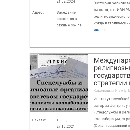
21.02.2024
"История религиове
синолог, н.с. ИВИ Р
Адрес:
Заседание
религиоведческого 
состоится в
когда Католический
режиме on-line
далее
Междунаро
религиозн
государст
стратегии
Конференции, Historia Ecc
Институт всеобщей 
истории Центр изу
«Спецслужбы и рел
коллаборации, стра
Начало:
10:00,
(Организационный ко
27.10.2021