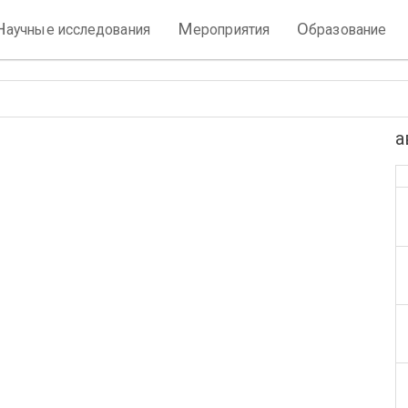
Н
М
О
аучные исследования
ероприятия
бразование
а