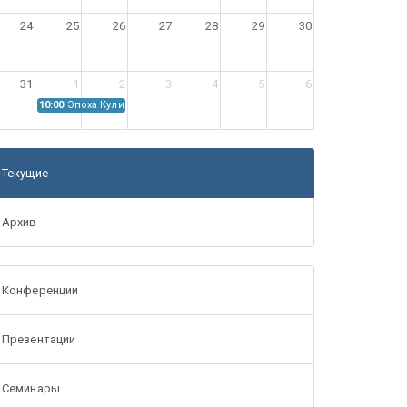
24
25
26
27
28
29
30
31
1
2
3
4
5
6
10:00
Эпоха Куликовской битвы: Проблемы источниковедения
Текущие
Архив
Конференции
Презентации
Семинары