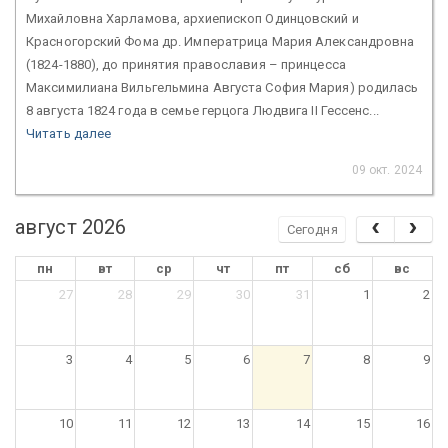
Михайловна Харламова, архиепископ Одинцовский и
Красногорский Фома др. Императрица Мария Александровна
(1824-1880), до принятия православия – принцесса
Максимилиана Вильгельмина Августа София Мария) родилась
8 августа 1824 года в семье герцога Людвига II Гессенс...
Читать далее
09 окт. 2024
август 2026
Сегодня
пн
вт
ср
чт
пт
сб
вс
27
28
29
30
31
1
2
3
4
5
6
7
8
9
10
11
12
13
14
15
16