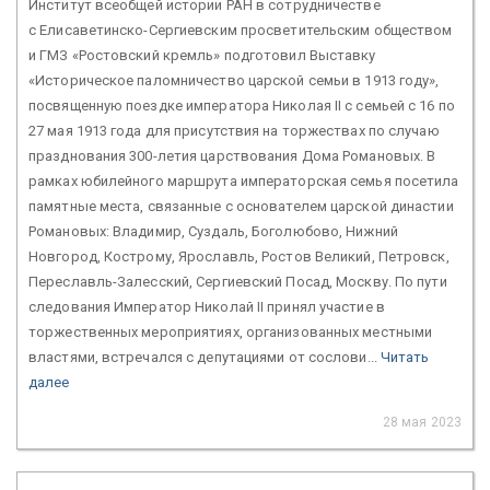
Институт всеобщей истории РАН в сотрудничестве
с Елисаветинско-Сергиевским просветительским обществом
и ГМЗ «Ростовский кремль» подготовил Выставку
«Историческое паломничество царской семьи в 1913 году»,
посвященную поездке императора Николая II с семьей с 16 по
27 мая 1913 года для присутствия на торжествах по случаю
празднования 300-летия царствования Дома Романовых. В
рамках юбилейного маршрута императорская семья посетила
памятные места, связанные с основателем царской династии
Романовых: Владимир, Суздаль, Боголюбово, Нижний
Новгород, Кострому, Ярославль, Ростов Великий, Петровск,
Переславль-Залесский, Сергиевский Посад, Москву. По пути
следования Император Николай II принял участие в
торжественных мероприятиях, организованных местными
властями, встречался с депутациями от сослови...
Читать
далее
28 мая 2023