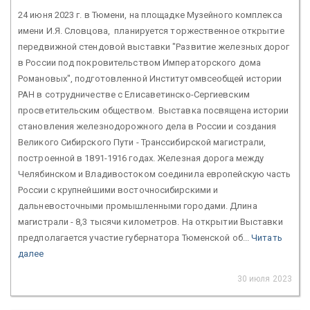
24 июня 2023 г. в Тюмени, на площадке Музейного комплекса
имени И.Я. Словцова, планируется торжественное открытие
передвижной стендовой выставки "Развитие железных дорог
в России под покровительством Императорского дома
Романовых", подготовленной Институтомвсеобщей истории
РАН в сотрудничестве с Елисаветинско-Сергиевским
просветительским обществом. Выставка посвящена истории
становления железнодорожного дела в России и создания
Великого Сибирского Пути - Транссибирской магистрали,
построенной в 1891-1916 годах. Железная дорога между
Челябинском и Владивостоком соединила европейскую часть
России с крупнейшими восточносибирскими и
дальневосточными промышленными городами. Длина
магистрали - 8,3 тысячи километров. На открытии Выставки
предполагается участие губернатора Тюменской об...
Читать
далее
30 июля 2023