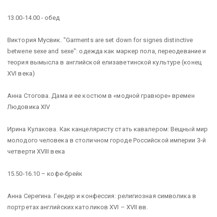
13.00-14.00 - обед
Виктория Мусвик. "Garments are set down for signes distinctive
betwene sexe and sexe": одежда как маркер пола, переодевание и
теория вымысла в английской елизаветинской культуре (конец
XVI века)
Анна Стогова. Дама и ее костюм в «модной гравюре» времен
Людовика XIV
Ирина Кулакова. Как канцеляристу стать кавалером: Вещный мир
молодого человека в столичном городе Российской империи 3-й
четверти XVIII века
15.50-16.10 – кофе-брейк
Анна Серегина. Гендер и конфессия: религиозная символика в
портретах английских католиков XVI – XVII вв.