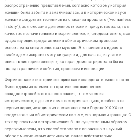
распространению представления, согласно которому история
женщин была забыта и замалчивалась, а в исторической науке
женские фигуры вытеснялись из описаний прошлого ("womanless
history"), их «голоса» и деятельность если и присутствовали, то в
качестве незначительных и маргинальных, и, следовательно, все
существующие представления об историческом процессе
основаны на свидетельствах мужчин. Это привело к идеям о
необходимо исправить эту ситуацию и, для начала, изучить и
описать «историю женщин», которая демонстрировала бы их
вклад в различные события, процессы и инновации.
Формирование «истории женщин» как исследовательского поля
было одним из элементов критики сложившегося
западноевропейского канона знания, в том числе и
исторического, однако и сама «история женщин», особенно на
первых порах, исходила из сложившегося в Европе XIX-XX вв.
представления об историческом письме, его нормах и границах. С
тех пор практики историописания были существенным образом
переосмыслены, что способствовало включению в научный
оборот многих новых источников, ранее действительно