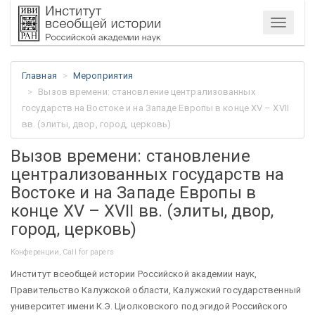
Меню
Главная
Мероприятия
Вызов времени: становление централизованных
государств на Востоке и на Западе Европы в конце XV – XVII
вв. (элиты, двор, город, церковь)
Вызов времени: становление
централизованных государств на
Востоке и на Западе Европы в
конце XV – XVII вв. (элиты, двор,
город, церковь)
Конференции, Call for papers
Институт всеобщей истории Российской академии наук,
Правительство Калужской области, Калужский государственный
университет имени К.Э. Циолковского под эгидой Российского