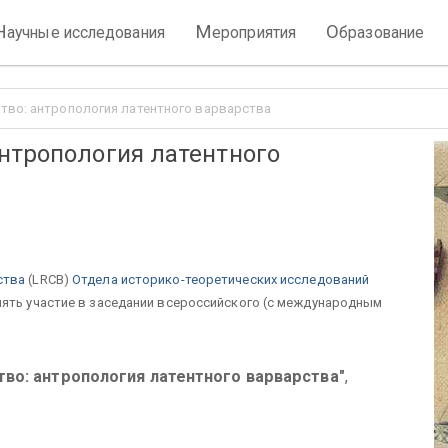
Н
М
О
аучные исследования
ероприятия
бразование
тво: антропология латентного варварства
нтропология латентного
ства
(LRCB
)
Отдела историко-теоретических исследований
нять участие в заседании всероссийского (с международным
тво: антропология латентного варварства"
,