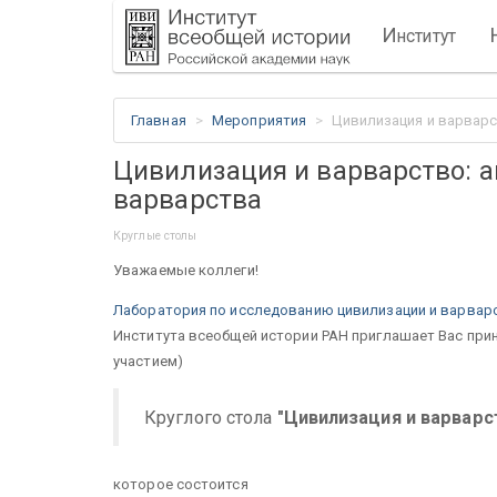
И
нститут
Главная
Мероприятия
Цивилизация и варварс
Цивилизация и варварство: а
варварства
Круглые столы
Уважаемые коллеги!
Лаборатория по исследованию цивилизации и варвар
Института всеобщей истории РАН приглашает Вас при
участием)
Круглого стола
"Цивилизация и варварс
которое состоится