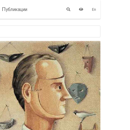
П
убликации
En