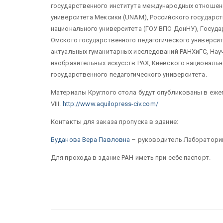
государственного института международных отношени
университета Мексики (UNAM), Российского государст
национального университета (ГОУ ВПО ДонНУ), Госуда
Омского государственного педагогического универси
актуальных гуманитарных исследований РАНХиГС, Науч
изобразительных искусств РАХ, Киевского национальн
государственного педагогического университета.
Материалы Круглого стола будут опубликованы в ежег
VIII.
http://www.aquilopress-civ.com/
Контакты для заказа пропуска в здание:
Буданова Вера Павловна
– руководитель Лаборатории, 
Для прохода в здание РАН иметь при себе паспорт.