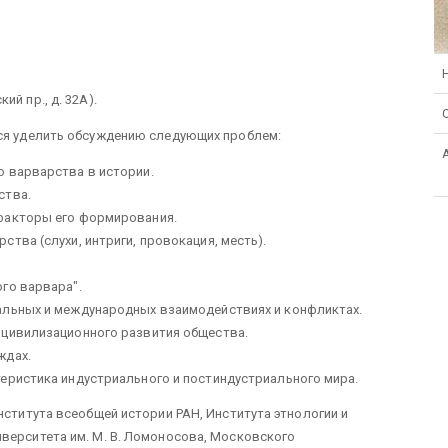
й пр., д. 32А).
тся уделить обсуждению следующих проблем:
о варварства в истории.
ства.
факторы его формирования.
тва (слухи, интриги, провокация, месть).
го варвара".
альных и международных взаимодействиях и конфликтах.
 цивилизационного развития общества.
ждах.
еристика индустриального и постиндустриального мира.
нститута всеобщей истории РАН, Института этнологии и
верситета им. М. В. Ломоносова, Московского