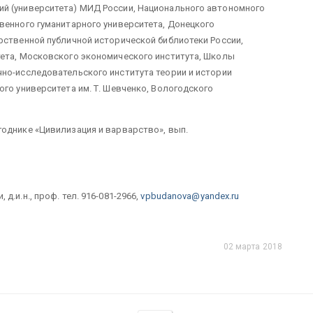
й (университета) МИД России, Национального автономного
венного гуманитарного университета, Донецкого
рственной публичной исторической библиотеки России,
тета, Московского экономического института, Школы
но-исследовательского института теории и истории
ого университета им. Т. Шевченко, Вологодского
однике «Цивилизация и варварство», вып.
д.и.н., проф. тел. 916-081-2966,
vpbudanova@yandex.ru
02 марта 2018