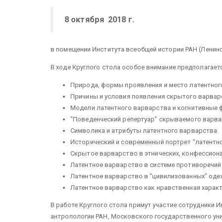
8 октября 2018 г.
в помещении Института всеобщей истории РАН (Ленински
В ходе Круглого стола особое внимание предполагае
Природа, формы проявления и место латентног
Причины и условия появления скрытого варвар
Модели латентного варварства и когнитивные 
"Поведенческий репертуар" скрываемого варварс
Символика и атрибуты латентного варварства.
Исторический и современный портрет "латентно
Скрытое варварство в этнических, конфессион
Латентное варварство в системе противоречий
Латентное варварство в "цивилизованных" оде
Латентное варварство как нравственная характ
В работе Круглого стола примут участие сотрудники И
антропологии РАН, Московского государственного уни