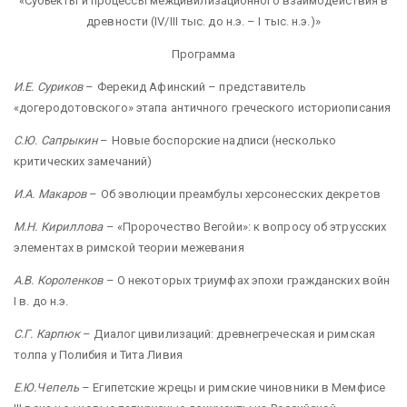
«Субъекты и процессы межцивилизационного взаимодействия в
древности (IV/III тыс. до н.э. – I тыс. н.э.)»
Программа
И.Е. Суриков
– Ферекид Афинский – представитель
«догеродотовского» этапа античного греческого историописания
С.Ю. Сапрыкин
– Новые боспорские надписи (несколько
критических замечаний)
И.А. Макаров
– Об эволюции преамбулы херсонесских декретов
М.Н. Кириллова
– «Пророчество Вегойи»: к вопросу об этрусских
элементах в римской теории межевания
А.В. Короленков
– О некоторых триумфах эпохи гражданских войн
I в. до н.э.
С.Г. Карпюк
– Диалог цивилизаций: древнегреческая и римская
толпа у Полибия и Тита Ливия
Е.Ю.Чепель
– Египетские жрецы и римские чиновники в Мемфисе