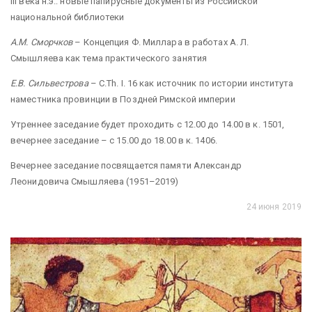
III века н.э.: новые папирусные документы из Российской
национальной библиотеки
А.М. Сморчков
– Концепция Ф. Миллара в работах А. Л.
Смышляева как тема практического занятия
Е.В. Сильвестрова
– C.Th. I. 16 как источник по истории института
наместника провинции в Поздней Римской империи
Утреннее заседание будет проходить с 12.00 до 14.00 в к. 1501,
вечернее заседание – с 15.00 до 18.00 в к. 1406.
Вечернее заседание посвящается памяти Александр
Леонидовича Смышляева (1951–2019)
24 июня 2019