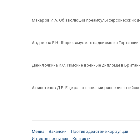
Макаров И.А. Об эволюции преамбулы херсонесских 
Андреева Е.Н. Шарик-амулет с надписью из Горгиппии
Данилочкина К.C. Римские военные дипломы в Британ
Афиногенов Д.Е. Еще раз о названии ранневизантийск
Медиа
Вакансии
Противодействие коррупции
Интернет-ресурсы
Контакты