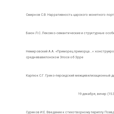
Смирнов С.В. Нарративность царского монетного порт
Баюн Л.С. Лексико-семантические и структурные особ
Немировский А.А. «Приморец приморца...»: конструиро
средневавилонском Эпосе об Эрре
Карпюк С.Г. Греко-персидский межцивилизационный д
19 декабря, вечер (15.
Суриков И.Е. Введение к стихотворному периплу Псе