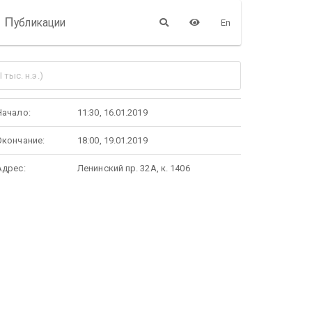
П
убликации
En
тыс. н.э.)
Начало:
11:30, 16.01.2019
Окончание:
18:00, 19.01.2019
Адрес:
Ленинский пр. 32А, к. 1406