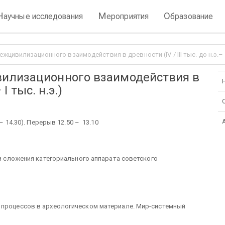
Н
М
О
аучные исследования
ероприятия
бразование
цивилизационного взаимодействия в древности (IV / III тыс. до н.э.– I 
илизационного взаимодействия в
 I тыс. н.э.)
0– 14.30). Перерыв 12.50 – 13.10
ии сложения категориального аппарата советского
 процессов в археологи­ческом материале. Мир-системный