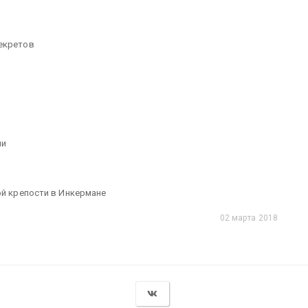
декретов
ии
ой крепости в Инкермане
02 марта 2018