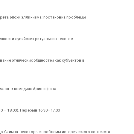
рета эпохи эллинизма: постанов­ка проблемы
енности лувийских ритуальных текстов
вание этнических общностей как субъектов в
иалог в комедиях Аристофана
30 – 18.00). Перерыв 16.30–17.00
вдо-Скимна: некоторые проблемы исторического контекста