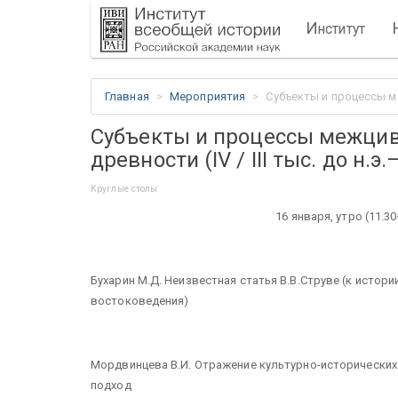
И
нститут
Главная
Мероприятия
Субъекты и процессы меж
Субъекты и процессы межцив
древности (IV / III тыс. до н.э.–
Круглые столы
16 января, утро (11.3
Бухарин М.Д. Неизвестная статья В.В.Струве (к истор
востоковедения)
Мордвинцева В.И. Отражение культурно-исторических
подход