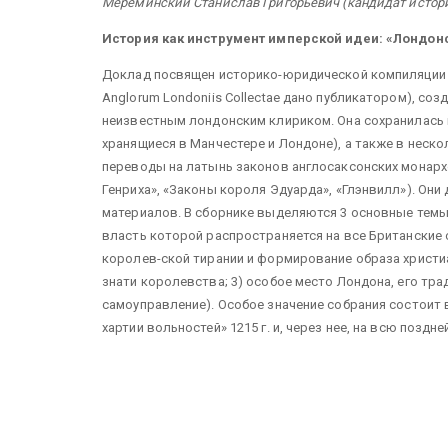
Мереминский Станислав Григорьевич (кандидат истори
История как инструмент имперской идеи: «Лондонск
Доклад посвящен историко-юридической компиляции (
Anglorum Londoniis Collectae дано публикатором), созда
неизвестным лондонским клириком. Она сохранилась в
хранящиеся в Манчестере и Лондоне), а также в неско
переводы на латынь законов англосаксонских монархо
Генриха», «Законы короля Эдуарда», «Глэнвилл»). Он
материалов. В сборнике выделяются 3 основные темы:
власть которой распространяется на все Британские 
королев-ской тирании и формирование образа христиа
знати королевства; 3) особое место Лондона, его тр
самоуправление). Особое значение собрания состоит в
хартии вольностей» 1215 г. и, через нее, на всю поз