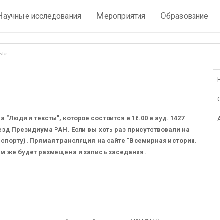
Н
М
О
аучные исследования
ероприятия
бразование
ы»
Люди и тексты", которое состоится в 16.00 в ауд. 1427
езд Президиума РАН. Если вы хоть раз присутствовали на
аспорту). Прямая трансляция на сайте "Всемирная история.
ам же будет размещена и запись заседания.