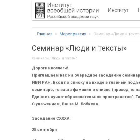
И
нститут
Главная
Мероприятия
Семинар «Люди и текст
Семинар «Люди и тексты»
Семинары, "Люди и тексты"
Дорогие коллеги!
Приглашаем вас на очередное заседание семинара "
ИВИ РАН. Вход по списку на входе в главный подъ
семинаре, то ваша фамилия в списке (проход по п
Единое научно-образовательное пространство". Т
С уважением, Ваша М. Бобкова
Заседание CXXXVI
25 сентября