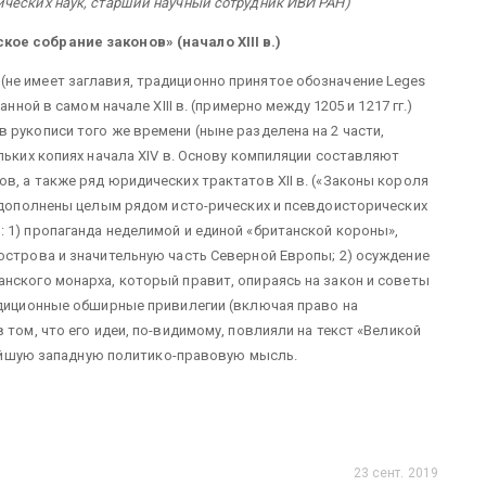
ческих наук, старший научный сотрудник ИВИ РАН)
ое собрание законов» (начало XIII в.)
не имеет заглавия, традиционно принятое обозначение Leges
нной в самом начале XIII в. (примерно между 1205 и 1217 гг.)
 рукописи того же времени (ныне разделена на 2 части,
льких копиях начала XIV в. Основу компиляции составляют
в, а также ряд юридических трактатов XII в. («Законы короля
и дополнены целым рядом исто-рических и псевдоисторических
 1) пропаганда неделимой и единой «британской короны»,
острова и значительную часть Северной Европы; 2) осуждение
нского монарха, который правит, опираясь на закон и советы
адиционные обширные привилегии (включая право на
 том, что его идеи, по-видимому, повлияли на текст «Великой
днейшую западную политико-правовую мысль.
23 сент. 2019