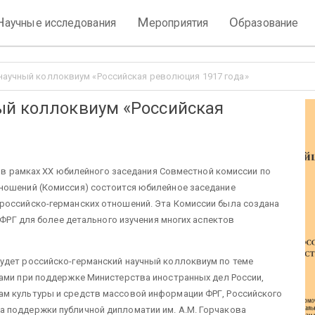
Н
М
О
аучные исследования
ероприятия
бразование
научный коллоквиум «Российская революция 1917 года»
ый коллоквиум «Российская
ук в рамках XХ юбилейного заседания Совместной комиссии по
ношений (Комиссия) состоится юбилейное заседание
российско-германских отношений. Эта Комиссии была создана
а ФРГ для более детального изучения многих аспектов
удет российско-германский научный коллоквиум по теме
ами при поддержке Министерства иностранных дел России,
м культуры и средств массовой информации ФРГ, Российского
 поддержки публичной дипломатии им. А.М. Горчакова