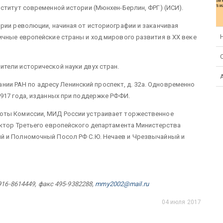
ститут современной истории (Мюнхен-Берлин, ФРГ) (ИСИ).
рии революции, начиная от историографии и заканчивая
ичные европейские страны и ход мирового развития в ХХ веке
тели исторической науки двух стран.
здании РАН по адресу Ленинский проспект, д. 32а. Одновременно
917 года, изданных при поддержке РФФИ.
оты Комиссии, МИД России устраивает торжественное
ектор Третьего европейского департамента Министерства
й и Полномочный Посол РФ С.Ю. Нечаев и Чрезвычайный и
916-8614449, факс 495-9382288,
mmy
2002@
mail
.
ru
04 июля 2017