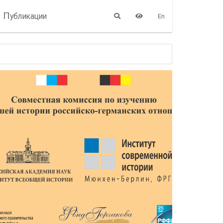
П
убликации
En