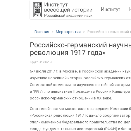
И
нститут
Главная
Мероприятия
Российско-германский 
Российско-германский научн
революция 1917 года»
Круглые столы
6-7 июля 2017 г. в Москве, в Российской академии на
изучению новейшей истории российско-германских от
Совместной комиссии по изучению новейшей истории 
в 1997 г. по инициативе Президента России и Канцлер
российско-германских отношений в ХХ веке.
Составной частью московского заседания Комиссии б
«Российская революция 1917 года»
.
Его соорганизатор
Уполномоченной Федерального правительства по дела
фонда фундаментальных исследований (РФФИ) и Фонда