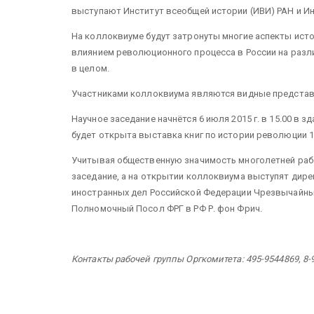
выступают Институт всеобщей истории (ИВИ) РАН и Ин
На коллоквиуме будут затронуты многие аспекты исто
влиянием революционного процесса в России на разл
в целом.
Участниками коллоквиума являются видные представи
Научное заседание
начнётся 6 июля 2015 г. в 15.00 в 
будет открыта выставка книг по истории революции 1
Учитывая общественную значимость многолетней раб
заседание, а на открытии коллоквиума выступят дир
иностранных дел Российской Федерации Чрезвычайны
Полномочный Посол ФРГ в РФ Р. фон Фрич.
Контакты рабочей группы Оргкомитета: 4
95-9544869, 8-