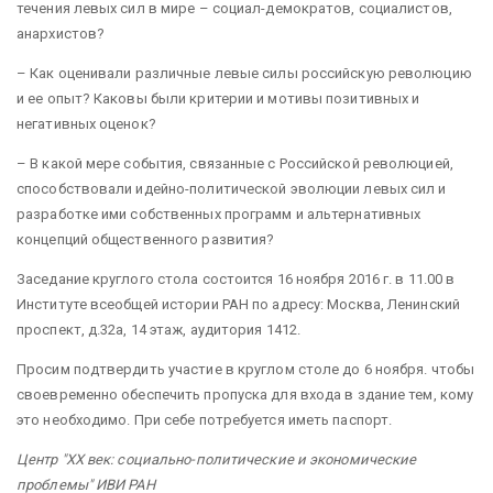
течения левых сил в мире – социал-демократов, социалистов,
анархистов?
– Как оценивали различные левые силы российскую революцию
и ее опыт? Каковы были критерии и мотивы позитивных и
негативных оценок?
– В какой мере события, связанные с Российской революцией,
способствовали идейно-политической эволюции левых сил и
разработке ими собственных программ и альтернативных
концепций общественного развития?
Заседание круглого стола состоится 16 ноября 2016 г. в 11.00 в
Институте всеобщей истории РАН по адресу: Москва, Ленинский
проспект, д.32а, 14 этаж, аудитория 1412.
Просим подтвердить участие в круглом столе до 6 ноября. чтобы
своевременно обеспечить пропуска для входа в здание тем, кому
это необходимо. При себе потребуется иметь паспорт.
Центр "ХХ век: социально-политические и экономические
проблемы" ИВИ РАН