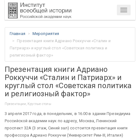
Меню
Главная
Мероприятия
Презентация книги Адриано Роккуччи «Сталин и
Патриарх» и круглый стол «Советская политика и
религиозный фактор»
Презентация книги Адриано
Роккуччи «Сталин и Патриарх» и
круглый стол «Советская политика
и религиозный фактор»
Презентации, Круглые столы
3 апреля 2017 года, в понедельник, в 16.00 в здании Президиума
Российской академии наук по адресу,
Москва, Ленинский
проспект
32А
(3 этаж, Синий зал) состоится презентация книги
профессора Адриано Роккуччи (Университет Рим-
III, Италия)