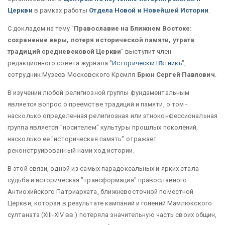
Церкви
в рамках работы
Отдела Новой и Новейшей Истории
.
С докладом на тему "
Православие на Ближнем Востоке:
сохранение веры, потеря исторической памяти, утрата
традиций средневековой Церкви
" выступит член
редакционного совета журнала "
Историческiй Вѣстникъ
",
сотрудник Музеев Московского Кремля
Брюн Сергей Павлович
.
В изучении любой религиозной группы фундаментальным
является вопрос о преемстве традиций и памяти, о том -
насколько определенная религиозная или этноконфессиональная
группа является "носителем" культуры прошлых поколений,
насколько ее "историческая память" отражает
реконструированный нами ход истории.
В этой связи, одной из самых парадоксальных и ярких стала
судьба и историческая "трансформация" православного
Антиохийского Патриархата, ближневосточной поместной
Церкви, которая в результате кампаний и гонений Мамлюкского
султаната (XIII-XIV вв.) потеряла значительную часть своих общин,