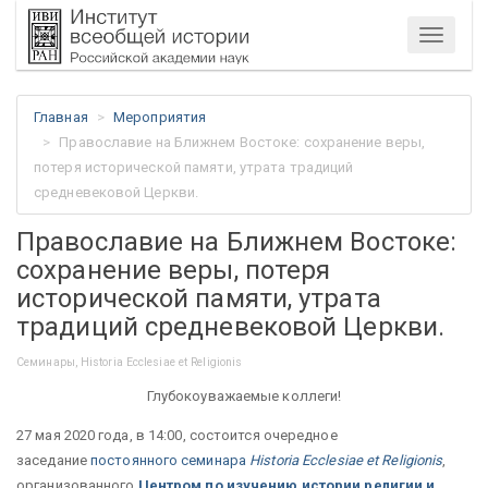
Меню
Главная
Мероприятия
Православие на Ближнем Востоке: сохранение веры,
потеря исторической памяти, утрата традиций
средневековой Церкви.
Православие на Ближнем Востоке:
сохранение веры, потеря
исторической памяти, утрата
традиций средневековой Церкви.
Семинары, Historia Ecclesiae et Religionis
Глубокоуважаемые коллеги!
27 мая 2020 года, в 14:00, состоится очередное
заседание
постоянного семинара
Historia Ecclesiae et Religionis
,
организованного
Центром по изучению истории религии и