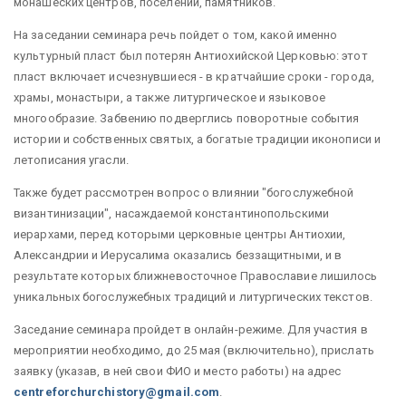
монашеских центров, поселений, памятников.
На заседании семинара речь пойдет о том, какой именно
культурный пласт был потерян Антиохийской Церковью: этот
пласт включает исчезнувшиеся - в кратчайшие сроки - города,
храмы, монастыри, а также литургическое и языковое
многообразие. Забвению подверглись поворотные события
истории и собственных святых, а богатые традиции иконописи и
летописания угасли.
Также будет рассмотрен вопрос о влиянии "богослужебной
византинизации", насаждаемой константинопольскими
иерархами, перед которыми церковные центры Антиохии,
Александрии и Иерусалима оказались беззащитными, и в
результате которых ближневосточное Православие лишилось
уникальных богослужебных традиций и литургических текстов.
Заседание семинара пройдет в онлайн-режиме. Для участия в
мероприятии необходимо, до 25 мая (включительно), прислать
заявку (указав, в ней свои ФИО и место работы) на адрес
centreforchurchistory@gmail.com
.