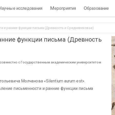
Н
М
О
аучные исследования
ероприятия
бразование
и и ранние функции письма (Древность и Средневековье)
анние функции письма (Древность
Н совместно с Государственным академическим университетом
ольевича Молчанова «Silentium aurum est».
вление письменности и ранние функции письма