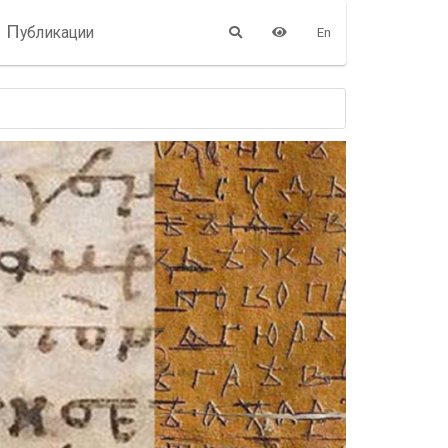
П
убликации
En