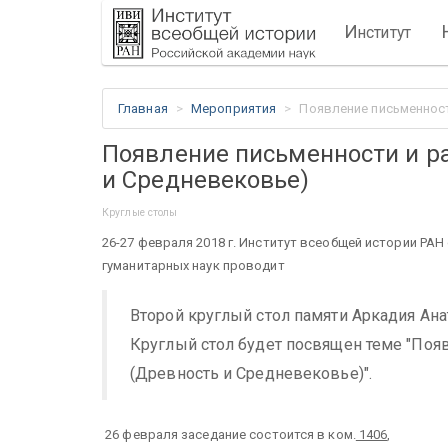
И
нститут
Главная
Мероприятия
Появление письменност
Появление письменности и р
и Средневековье)
Круглые столы
26-27 февраля 2018 г. Институт всеобщей истории РА
гуманитарных наук проводит
Второй круглый стол памяти Аркадия Анат
Круглый стол будет посвящен теме "Поя
(Древность и Средневековье)".
26 февраля заседание состоится в ком.
1406
,