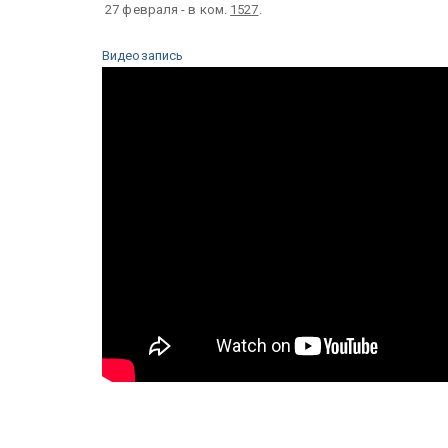
27 февраля - в ком.
1527
.
Видеозапись