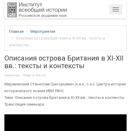
Меню
Главная
Мероприятия
Описания острова Британия в XI-XII вв.: тексты и
контексты
Описания острова Британия в XI-XII
вв.: тексты и контексты
Семинары, "Люди и тексты"
Мереминский Станислав Григорьевич (к.и.н., с.н.с. Центра истории
исторического знания ИВИ РАН)
Тема: Описания острова Британия в XI-XII вв.: тексты и контексты
Трансляция семинара: