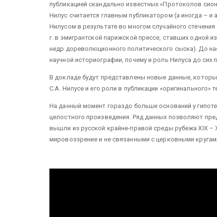
публикацией скандально известных «Протоколов сионс
Нилус считается главным публикатором (а иногда – и 
Нилусом в результате во многом случайного стечения 
г. в эмигрантской парижской прессе, ставших одной 
недр дореволюционного политического сыска). До на
научной историографии, почему и роль Нилуса до сих 
В докладе будут представлены новые данные, которы
С.А. Нилусе и его роли в публикации «оригинального»
На данный момент гораздо больше оснований у гипот
целостного произведения. Ряд данных позволяют пре
вышли из русской крайне-правой среды рубежа XIX –
мировоззрение и не связанными с церковными кругам