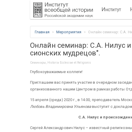
И
нститут
Главная
Мероприятия
Онлайн семинар: С.А. 
Онлайн семинар: С.А. Нилус 
сионских мудрецов".
Семинары, Historia Ecclesiae et Religionis
Глубокоуважаемые коллеги!
Приглашаем вас принять участие в очередном заседании 
организованного нашим Центром в рамках работы Отд
15 апреля (среда) 2020 г., в 14.00, преподаватель Мо
Любовь Владимировна Ульянова
выступит с докладом 
С.А. Нилус и происхожден
Сергей Александрович Нилус – известный религиозный