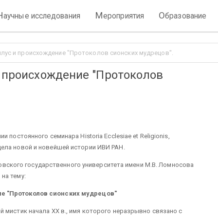
Н
М
О
аучные исследования
ероприятия
бразование
Нилус и происхождение "Протоколов сионских мудрецов".
и происхождение "Протоколов
постоянного семинара Historia Ecclesiae et Religionis,
ела новой и новейшей истории ИВИ РАН.
сковского государственного университета имени М.В. Ломносова
на тему:
ие "Протоколов сионских мудрецов"
 мистик начала ХХ в., имя которого неразрывно связано с