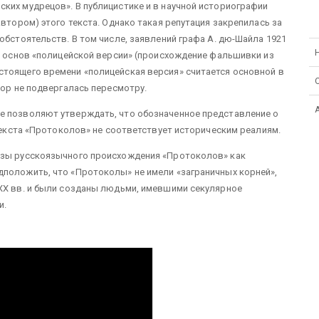
ких мудрецов». В публицистике и в научной историографии
автором) этого текста. Однако такая репутация закрепилась за
обстоятельств. В том числе, заявлений графа А. дю-Шайла 1921
из основ «полицейской версии» (происхождение фальшивки из
стоящего времени «полицейская версия» считается основной в
пор не подвергалась пересмотру.
е позволяют утверждать, что обозначенное представление о
 текста «Протоколов» не соответствует историческим реалиям.
езы русскоязычного происхождения «Протоколов» как
дположить, что «Протоколы» не имели «заграничных корней»,
 ХХ вв. и были созданы людьми, имевшими секулярное
и.