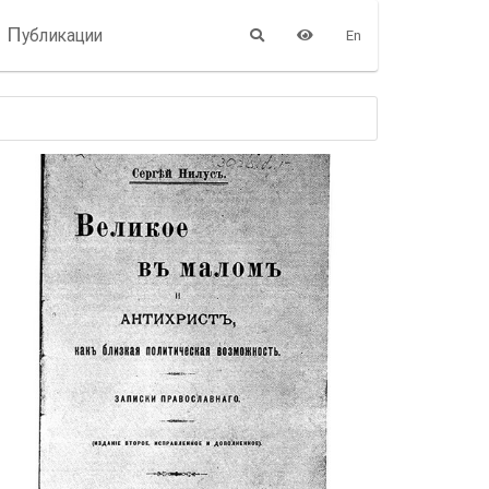
П
убликации
En