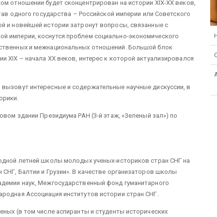
ом отношении будет сконцентрирован на истории XIX-XX веков,
став одного государства – Российской империи или Советского
ой и новейшей истории затронут вопросы, связанные с
ой империи, коснутся проблем социально-экономического
рственных и межнациональных отношений. Большой блок
и XIX – начала XX веков, интерес к которой актуализировался
 вызовут интересные и содержательные научные дискуссии, в
орики.
овом здании Президиума РАН (3-й этаж, «Зеленый зал») по
родной летней школы молодых ученых-историков стран СНГ на
 СНГ, Балтии и Грузии». В качестве организаторов школы
адемии наук, Межгосударственный фонд гуманитарного
ародная Ассоциация институтов истории стран СНГ.
еных (в том числе аспиранты и студенты исторических