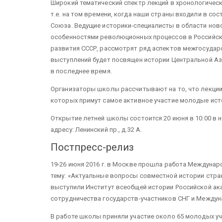
Широкий тематический спектр лекций в хронологическ
т.е. на том времени, когда наши страны входили в со
Союза. Ведущие историки-специалисты в области нов
особенностями революционных процессов в Российск
развития СССР, рассмотрят ряд аспектов межгосуда
выступлений будет посвящен истории Центральной Ази
в последнее время.
Организаторы школы рассчитывают на то, что лекции
которых примут самое активное участие молодые ист
Открытие летней школы состоится 20 июня в 10:00 в н
адресу: Ленинский пр., д.32 А.
Постпресс-релиз
19-26 июня 2016 г. в Москве прошла работа Междуна
тему: «Актуальные вопросы совместной истории стран
выступили Институт всеобщей истории Российской ак
сотрудничества государств-участников СНГ и Междун
В работе школы приняли участие около 65 молодых уч