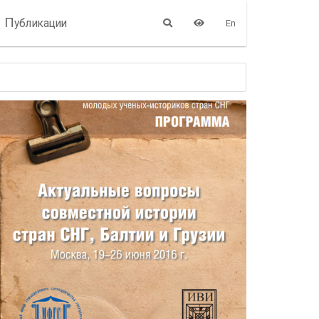
П
убликации
En