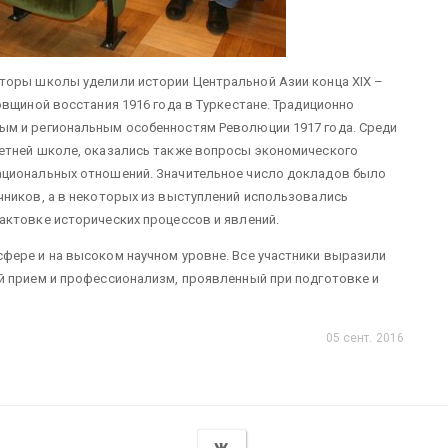
торы школы уделили истории Центральной Азии конца XIX –
овщиной восстания 1916 года в Туркестане. Традиционно
ым и региональным особенностям Революции 1917 года. Среди
етней школе, оказались также вопросы экономического
ациональных отношений. Значительное число докладов было
чников, а в некоторых из выступлений использовались
актовке исторических процессов и явлений.
фере и на высоком научном уровне. Все участники выразили
й прием и профессионализм, проявленный при подготовке и
05 сент. 2016