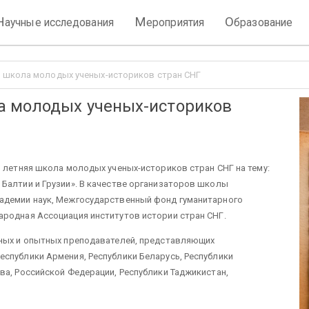
Н
М
О
аучные исследования
ероприятия
бразование
 школа молодых ученых-историков стран СНГ
а молодых ученых-историков
я летняя школа молодых ученых-историков стран СНГ на тему:
Балтии и Грузии». В качестве организаторов школы
адемии наук, Межгосударственный фонд гуманитарного
ародная Ассоциация институтов истории стран СНГ.
еных и опытных преподавателей, представляющих
спублики Армения, Республики Беларусь, Республики
ва, Российской Федерации, Республики Таджикистан,