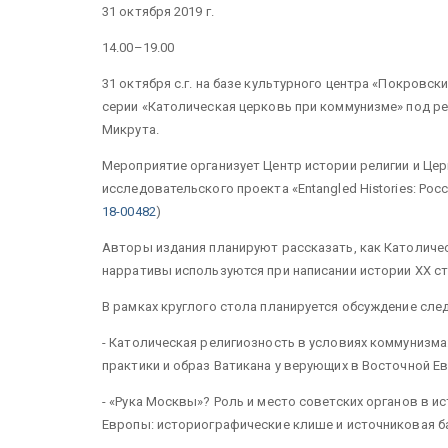
31 октября 2019 г.
14.00–19.00
31 октября с.г. на базе культурного центра «Покров
серии «Католическая церковь при коммунизме» под р
Микрута.
Мероприятие организует Центр истории религии и Цер
исследовательского проекта «Entangled Histories: Рос
18-00482
)
Авторы издания планируют рассказать, как Католиче
нарративы используются при написании истории ХХ ст
В рамках круглого стола планируется обсуждение сле
- Католическая религиозность в условиях коммунизм
практики и образ Ватикана у верующих в Восточной Ев
- «Рука Москвы»? Роль и место советских органов в 
Европы: историографические клише и источниковая б