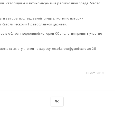
нии. Католицизм и антикоммунизм в религиозной среде. Место
ы и авторы исследований, специалисты по истории
и Католической и Православной церквей.
ов в области церковной истории ХХ столетия принять участие
сюжета выступления по адресу: estokareva@yandex.ru до 25
18 окт. 2019