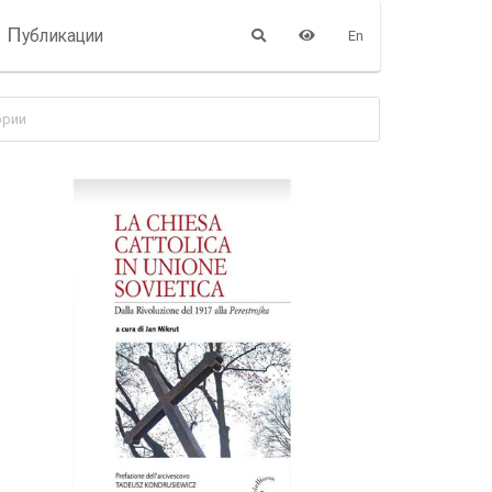
П
убликации
En
ории