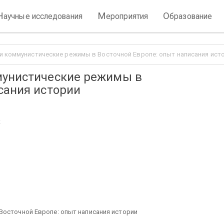
Н
М
О
аучные исследования
ероприятия
бразование
и коммунистические режимы в Восточной Европе: опыт написания ист
мунистические режимы в
сания истории
к
Восточной Европе: опыт написания истории