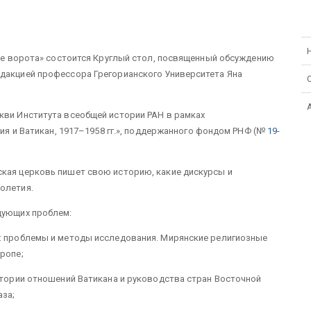
ские ворота» состоится Круглый стол, посвященный обсуждению
едакцией профессора Грегорианского Университета Яна
кви Института всеобщей истории РАН в рамках
сия и Ватикан, 1917–1958 гг.», поддержанного фондом РНФ (№
19-
ская церковь пишет свою историю, какие дискурсы и
олетия.
дующих проблем:
а: проблемы и методы исследования. Мирянские религиозные
ропе;
истории отношений Ватикана и руководства стран Восточной
аза;