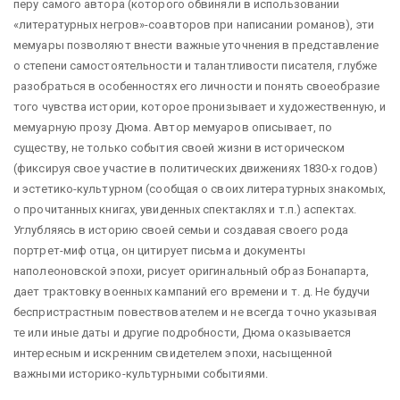
перу самого автора (которого обвиняли в использовании
«литературных негров»-соавторов при написании романов), эти
мемуары позволяют внести важные уточнения в представление
о степени самостоятельности и талантливости писателя, глубже
разобраться в особенностях его личности и понять своеобразие
того чувства истории, которое пронизывает и художественную, и
мемуарную прозу Дюма. Автор мемуаров описывает, по
существу, не только события своей жизни в историческом
(фиксируя свое участие в политических движениях 1830-х годов)
и эстетико-культурном (сообщая о своих литературных знакомых,
о прочитанных книгах, увиденных спектаклях и т.п.) аспектах.
Углубляясь в историю своей семьи и создавая своего рода
портрет-миф отца, он цитирует письма и документы
наполеоновской эпохи, рисует оригинальный образ Бонапарта,
дает трактовку военных кампаний его времени и т. д. Не будучи
беспристрастным повествователем и не всегда точно указывая
те или иные даты и другие подробности, Дюма оказывается
интересным и искренним свидетелем эпохи, насыщенной
важными историко-культурными событиями.