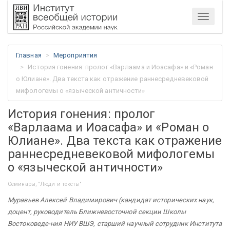
Меню
Главная
Мероприятия
История гонения: пролог «Варлаама и Иоасафа» и «Роман
о Юлиане». Два текста как отражение раннесредневековой
мифологемы о «языческой античности»
История гонения: пролог
«Варлаама и Иоасафа» и «Роман о
Юлиане». Два текста как отражение
раннесредневековой мифологемы
о «языческой античности»
Семинары, "Люди и тексты"
Муравьев Алексей Владимирович (кандидат исторических наук,
доцент, руководитель Ближневосточной секции Школы
Востоковеде-ния НИУ ВШЭ, старший научный сотрудник Института