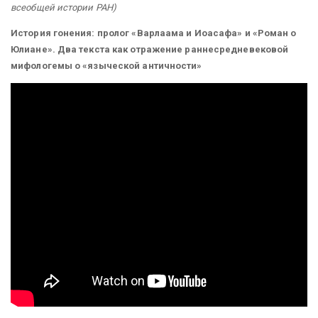
всеобщей истории РАН)
История гонения: пролог «Варлаама и Иоасафа» и «Роман о
Юлиане». Два текста как отражение раннесредневековой
мифологемы о «языческой античности»