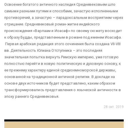
Освоение богатого античного наследия Средневековьем шло
самыми разными путями и способами, зачастую исполненными
противоречий, а зачастую – парадоксальным восприятием через
отрицание. Средневековый роман-житие индийского
происхождения «Варлаам и Иоасаф» по своему сюжету восходит
к образу Будды, представленным в романе под именем Иоасафа.
Первая арабская редакция этого сочинения была создана VII-VIII
вв. Деятельность Юлиана Отступника – это последняя
значительная попытка вернуть Римскую империю, уже готовую
полностью перейти в новую политическую и духовную основу, к
ее прежнему характеру единой средиземноморской державы,
основанной на традиционной античной религии. В докладе на
основе двух источников будет представлено, каким образом
трансформировались представления о языческой античности в
эпоху раннего Средневековья.
28 окт. 2019