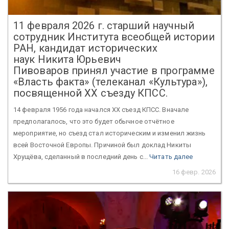
11 февраля 2026 г. старший научный
сотрудник Института всеобщей истории
РАН, кандидат исторических
наук Никита Юрьевич
Пивоваров принял участие в программе
«Власть факта» (телеканал «Культура»),
посвященной ХХ съезду КПСС.
14 февраля 1956 года начался ХХ съезд КПСС. Вначале
предполагалось, что это будет обычное отчётное
мероприятие, но съезд стал историческим и изменил жизнь
всей Восточной Европы. Причиной был доклад Никиты
Хрущёва, сделанный в последний день с...
Читать далее
16 февр. 2026