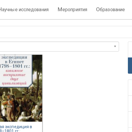
Н
М
О
аучные исследования
ероприятия
бразование
ая экспедиция в
8–1801 гг.: