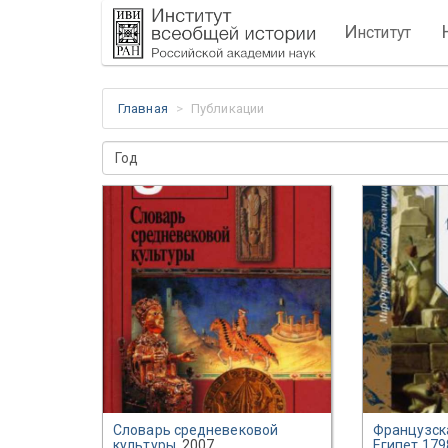
И
нститут
Главная
Публикации
Год
Словарь средневековой
Французск
культуры
, 2007
Египет 179