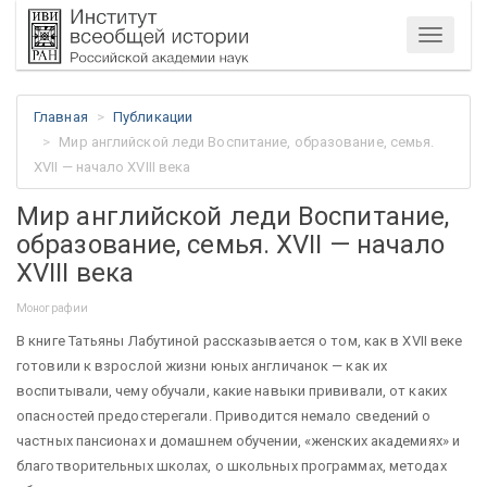
Меню
Главная
Публикации
Мир английской леди Воспитание, образование, семья.
XVII — начало XVIII века
Мир английской леди Воспитание,
образование, семья. XVII — начало
XVIII века
Монографии
В книге Татьяны Лабутиной рассказывается о том, как в XVII веке
готовили к взрослой жизни юных англичанок — как их
воспитывали, чему обучали, какие навыки прививали, от каких
опасностей предостерегали. Приводится немало сведений о
частных пансионах и домашнем обучении, «женских академиях» и
благотворительных школах, о школьных программах, методах