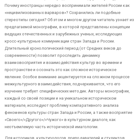
Почему иностранцы нередко воспринимали жителей России как
«нецивилизованных варваров»? Сохранились ли подобные
стереотипы сегодня? Об этом и многом другом читатель узнает из
предлагаемой монографии, в которой представлены концепции
ведущих отечественных и зарубежных ученых, исследующих
кросс-культурные коммуникации стран Запада и России.
Длительный хронологический период (от Средних веков до
современности) позволит проследить динамику
взаимовосприятия и взаимодействия культур во времени и
пространстве и осознать это как сложное историческое
явление. Особое внимание акцентируется на сложном процессе
межкультурного взаимодействия, подчеркивается, что его
изучение требует специфических методик. Авторы монографии,
каждый со своей позиции и на уникальном историческом
материале, исследуют проблему компаративного анализа
феноменов культуры стран Запада и России, а также восприятие
«Своего»/«Другого»/«Чужого» в культурном диалоге, как
неотъемлемую часть исторической имагологии.
Для историков, культурологов, преподавателей и студентов