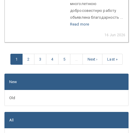
многолетнюю
добросовестную работу
объявлена благодарность ...
Read more
16 Jun 2026
1
2
3
4
5
…
Next ›
Last »
New
Old
All