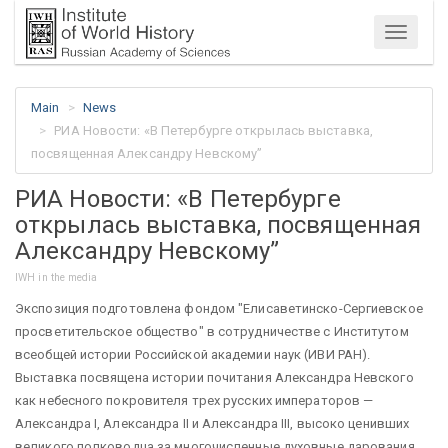
Menu
Main
News
РИА Новости: «В Петербурге открылась выставка,
посвященная Александру Невскому”
РИА Новости: «В Петербурге
открылась выставка, посвященная
Александру Невскому”
IWH in the media
Экспозиция подготовлена фондом "Елисаветинско-Сергиевское
просветительское общество" в сотрудничестве с Институтом
всеобщей истории Российской академии наук (ИВИ РАН).
Выставка посвящена истории почитания Александра Невского
как небесного покровителя трех русских императоров —
Александра I, Александра II и Александра III, высоко ценивших
великого полководца за многочисленные духовные дарования,