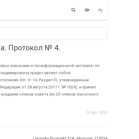
Ру
да. Протокол № 4.
овых описаниях и геоинформационной системе)» по
 Владимировича представляет собой
пеней» (пп. 9–14, Раздел II), утвержденным
дерации от 28 августа 2017 г. № 1024), и принял
аседании членов совета (из 25 членов списочного
29 Apr 2026
Leninsky Prospekt 32A, Moscow, 119334