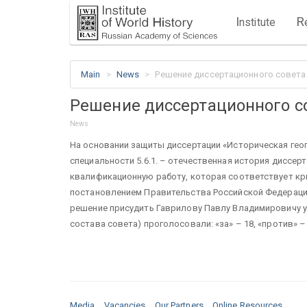
I
R
nstitute
Main
News
Решение диссертационного совета 2
Решение диссертационного сов
News
На основании защиты диссертации «Историческая геог
специальности 5.6.1. – отечественная история диссе
квалификационную работу, которая соответствует кри
постановлением Правительства Российской Федерации о
решение присудить Гаврилову Павлу Владимировичу уч
состава совета) проголосовали: «за» – 18, «против» –
Media
Vacancies
Our Partners
Online Resources