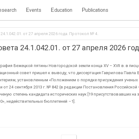
E
E
P
esearch
vents
ducation
ublications
4.1.042.01. от 27 апреля 2026 года. Протокол № 4.
ета 24.1.042.01. от 27 апреля 2026 го
рафия Бежецкой пятины Новгородской земли конца XV – XVII в. в писц
ртационный совет пришел к выводу, что диссертация Гаврилова Павла
териям, установленным «Положением о порядке присуждения ученых сте
т 24 сентября 2013 г. № 842 (в редакции Постановления Российской Фе
еную степень кандидата исторических наук [19 присутствовавших на з
 0», недействительных бюллетеней –1].