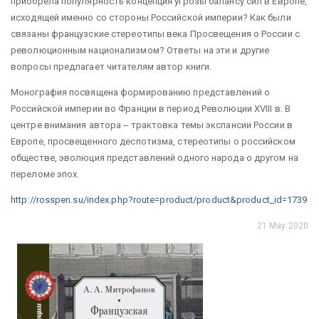
приобрела популярность концепция угрозы балансу сил в Европе,
исходящей именно со стороны Российской империи? Как были
связаны французские стереотипы века Просвещения о России с
революционным национализмом? Ответы на эти и другие
вопросы предлагает читателям автор книги.
Монография посвящена формированию представлений о
Российской империи во Франции в период Революции XVIII в. В
центре внимания автора ‒ трактовка темы экспансии России в
Европе, просвещенного деспотизма, стереотипы о российском
обществе, эволюция представлений одного народа о другом на
переломе эпох.
http://rosspen.su/index.php?route=product/product&product_id=1739
21 May 2020