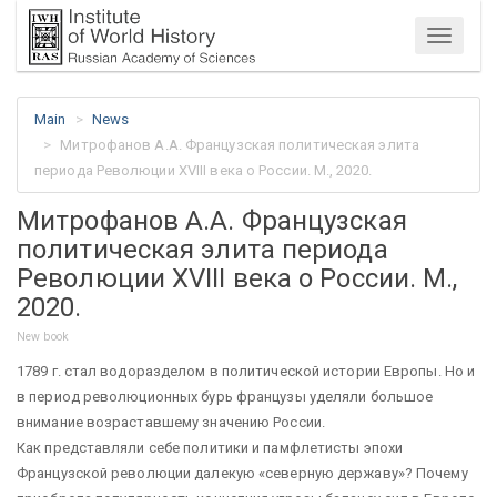
Menu
Main
News
Митрофанов А.А. Французская политическая элита
периода Революции XVIII века о России. М., 2020.
Митрофанов А.А. Французская
политическая элита периода
Революции XVIII века о России. М.,
2020.
New book
1789 г. стал водоразделом в политической истории Европы. Но и
в период революционных бурь французы уделяли большое
внимание возраставшему значению России.
Как представляли себе политики и памфлетисты эпохи
Французской революции далекую «северную державу»? Почему