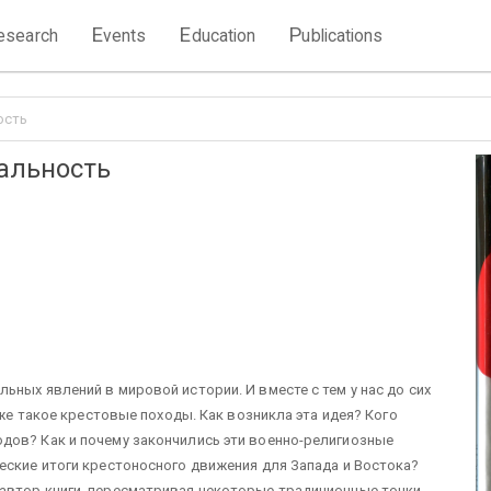
E
E
P
esearch
vents
ducation
ublications
ость
альность
ных явлений в мировой истории. И вместе с тем у нас до сих
 же такое крестовые походы. Как возникла эта идея? Кого
дов? Как и почему закончились эти военно-религиозные
еские итоги крестоносного движения для Запада и Востока?
автор книги, пересматривая некоторые традиционные точки