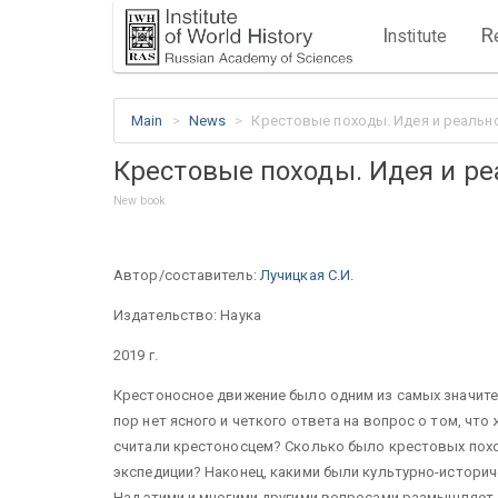
I
R
nstitute
Main
News
Крестовые походы. Идея и реальн
Крестовые походы. Идея и ре
New book
Автор/составитель:
Лучицкая С.И.
Издательство: Наука
2019 г.
Крестоносное движение было одним из самых значитель
пор нет ясного и четкого ответа на вопрос о том, что
считали крестоносцем? Сколько было крестовых похо
экспедиции? Наконец, какими были культурно-историч
Над этими и многими другими вопросами размышляет 