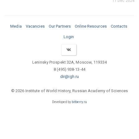
11 Dec 2024
Media
Vacancies
Our Partners
Online Resources
Contacts
Login
Leninsky Prospekt 32A, Moscow, 119334
8 (495) 938-13-44
dir@igh.ru
© 2026 Institute of World History, Russian Academy of Sciences
Developed by
bitberry.ru